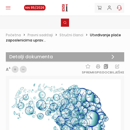
NN 85/2026
Početna
>
Pravni sadržaji
>
Stručni članci
>
Utvrđivanje plaće
zaposlenicima uprav...
Detalji dokumenta
A
A
SPREMI
ISPIS
DOC
BILJEŠKE