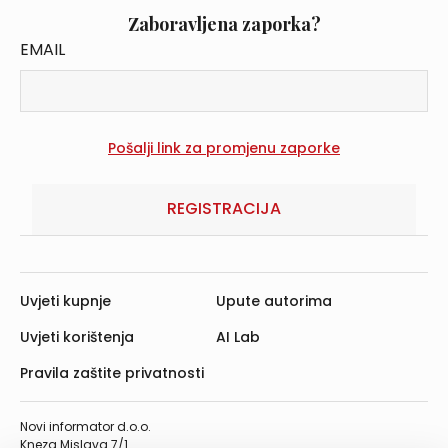
Zaboravljena zaporka?
EMAIL
REGISTRACIJA
Uvjeti kupnje
Upute autorima
Uvjeti korištenja
AI Lab
Pravila zaštite privatnosti
Novi informator d.o.o.
Kneza Mislava 7/1