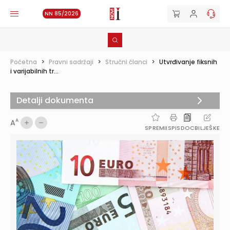
NN 85/2026
Početna
>
Pravni sadržaji
>
Stručni članci
>
Utvrđivanje fiksnih
i varijabilnih tr...
Detalji dokumenta
A
A
SPREMI
ISPIS
DOC
BILJEŠKE