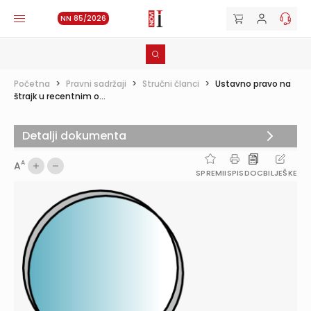
NN 85/2026
Početna
>
Pravni sadržaji
>
Stručni članci
>
Ustavno pravo na
štrajk u recentnim o...
Detalji dokumenta
A
A
SPREMI
ISPIS
DOC
BILJEŠKE