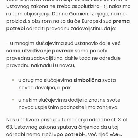
Ustavnog zakona ne treba aspolutizira- ti, nalazimo
i u tom objašnjenju Donne Gomien. Iz njega, naime,
proizlazi, s obzirom na to da će Europski sud
prema
potrebi
odrediti pravednu zadovoljštinu, da je:
- u mnogim slučajevima sud ustanovio da je već
samo utvrđivanje povrede
samo po sebi
pravedna zadovoljština, dakle tada ne određuje
pravednu naknadu i u novcu,
u drugima slučajevima
simbolična
svota
novca dovoljna, ili pak
u nekim slučajevima dodijelio znatne svote
novca uspješnim podnositeljima zahtjeva.
Nas u takvom pristupu tumačenja odredbe st. 3. čl.
63. Ustavnog zakona sputava činjenica da u toj
odredbi nema riječi
»po potrebi«,
već riječ
»će«.