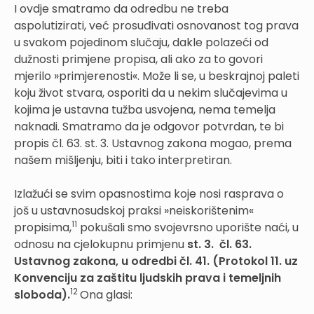
I ovdje smatramo da odredbu ne treba
aspolutizirati, već prosuđivati osnovanost tog prava
u svakom pojedinom slučaju, dakle polazeći od
dužnosti primjene propisa, ali ako za to govori
mjerilo »primjerenosti«. Može li se, u beskrajnoj paleti
koju život stvara, osporiti da u nekim slučajevima u
kojima je ustavna tužba usvojena, nema temelja
naknadi. Smatramo da je odgovor potvrdan, te bi
propis čl. 63. st. 3. Ustavnog zakona mogao, prema
našem mišljenju, biti i tako interpretiran.
Izlažući se svim opasnostima koje nosi rasprava o
još u ustavnosudskoj praksi »neiskorištenim«
11
propisima,
pokušali smo svojevrsno uporište naći, u
odnosu na cjelokupnu primjenu
st. 3.
čl. 63.
Ustavnog zakona, u odredbi čl. 41. (Protokol 11. uz
Konvenciju za zaštitu ljudskih prava i temeljnih
12
sloboda).
Ona glasi: