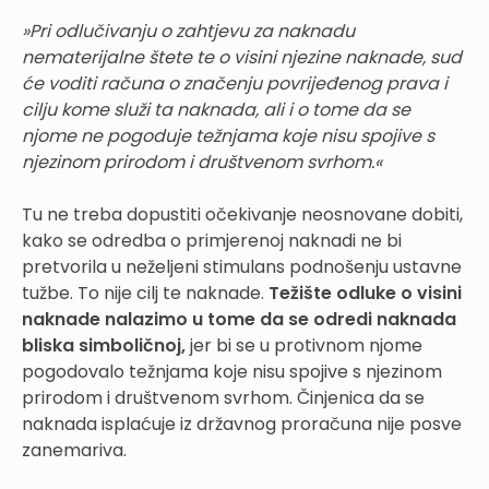
»Pri odlučivanju o zahtjevu za naknadu
nematerijalne štete te o visini njezine naknade, sud
će voditi računa o značenju povrijeđenog prava i
cilju kome služi ta naknada, ali i o tome da se
njome ne pogoduje težnjama koje nisu spojive s
njezinom prirodom i društvenom svrhom.«
Tu ne treba dopustiti očekivanje neosnovane dobiti,
kako se odredba o primjerenoj naknadi ne bi
pretvorila u neželjeni stimulans podnošenju ustavne
tužbe. To nije cilj te naknade.
Težište odluke o visini
naknade nalazimo u tome da se odredi naknada
bliska simboličnoj,
jer bi se u protivnom njome
pogodovalo težnjama koje nisu spojive s njezinom
prirodom i društvenom svrhom. Činjenica da se
naknada isplaćuje iz državnog proračuna nije posve
zanemariva.