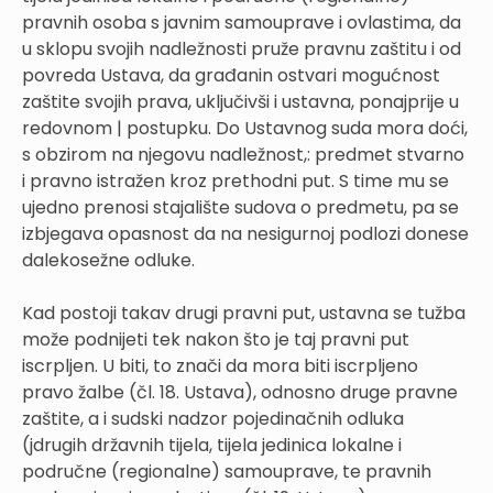
pravnih osoba s javnim samouprave i ovlastima, da
u sklopu svojih nadležnosti pruže pravnu zaštitu i od
povreda Ustava, da građanin ostvari mogućnost
zaštite svojih prava, uključivši i ustavna, ponajprije u
redovnom | postupku. Do Ustavnog suda mora doći,
s obzirom na njegovu nadležnost,: predmet stvarno
i pravno istražen kroz prethodni put. S time mu se
ujedno prenosi stajalište sudova o predmetu, pa se
izbjegava opasnost da na nesigurnoj podlozi donese
dalekosežne odluke.
Kad postoji takav drugi pravni put, ustavna se tužba
može podnijeti tek nakon što je taj pravni put
iscrpljen. U biti, to znači da mora biti iscrpljeno
pravo žalbe (čl. 18. Ustava), odnosno druge pravne
zaštite, a i sudski nadzor pojedinačnih odluka
(jdrugih državnih tijela, tijela jedinica lokalne i
područne (regionalne) samouprave, te pravnih