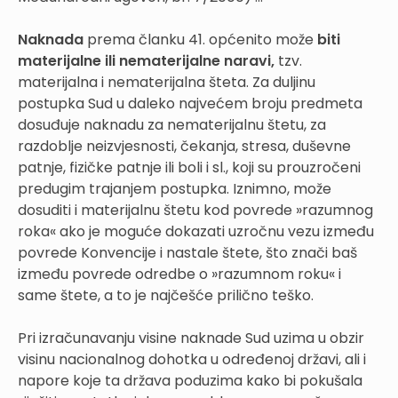
Naknada
prema članku 41. općenito može
biti
materijalne ili nematerijalne naravi,
tzv.
materijalna i nematerijalna šteta. Za duljinu
postupka Sud u daleko najvećem broju predmeta
dosuđuje naknadu za nematerijalnu štetu, za
razdoblje neizvjesnosti, čekanja, stresa, duševne
patnje, fizičke patnje ili boli i sl., koji su prouzročeni
predugim trajanjem postupka. Iznimno, može
dosuditi i materijalnu štetu kod povrede »razumnog
roka« ako je moguće dokazati uzročnu vezu između
povrede Konvencije i nastale štete, što znači baš
između povrede odredbe o »razumnom roku« i
same štete, a to je najčešće prilično teško.
Pri izračunavanju visine naknade Sud uzima u obzir
visinu nacionalnog dohotka u određenoj državi, ali i
napore koje ta država poduzima kako bi pokušala