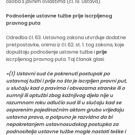
osoba s javnim ovlastima (čl. 19. Ustava).
Podnošenje ustavne tužbe prije iscrpljenog
pravnog puta
Odredba čl. 63. Ustavnog zakona utvrđuje dodatne
pretpostavke, onima iz čl. 62. st. 1. tog zakona, koje
dopuštaju podnošenje ustavne tužbe i
prije
iscrpljenog pravnog puta. Taj članak glasi:
»(1) Ustavni sud će pokrenuti postupak po
ustavnoj tužbi i prije no što je iscrpljen pravni put,
u slučaju kad o pravima i obvezama stranke ili o
sumnji ili optužbi zbog kažnjivog djela nije u
razumnom roku odlučio sud ili u slučaju kad se
osporenim pojedinačnim aktom grubo vrijeđaju
ustavna prava, a potpuno je razvidno da bi
nepokretanjem ustavnosudskog postupka za
podnositelja ustavne tužbe mogle nastati teške i