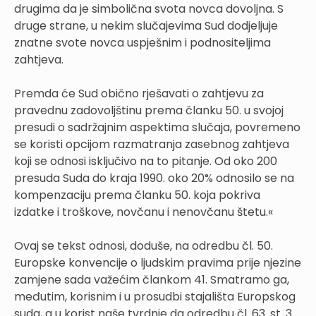
drugima da je simbolična svota novca dovoljna. S
druge strane, u nekim slučajevima Sud dodjeljuje
znatne svote novca uspješnim i podnositeljima
zahtjeva.
Premda će Sud obično rješavati o zahtjevu za
pravednu zadovoljštinu prema članku 50. u svojoj
presudi o sadržajnim aspektima slučaja, povremeno
se koristi opcijom razmatranja zasebnog zahtjeva
koji se odnosi isključivo na to pitanje. Od oko 200
presuda Suda do kraja 1990. oko 20% odnosilo se na
kompenzaciju prema članku 50. koja pokriva
izdatke i troškove, novčanu i nenovčanu štetu.«
Ovaj se tekst odnosi, doduše, na odredbu čl. 50.
Europske konvencije o ljudskim pravima prije njezine
zamjene sada važećim člankom 41. Smatramo ga,
međutim, korisnim i u prosudbi stajališta Europskog
suda, a u korist naše tvrdnje da odredbu čl. 63. st. 3.