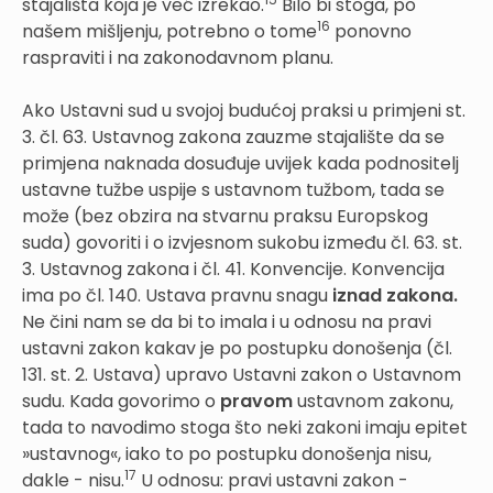
stajališta koja je već izrekao.
Bilo bi stoga, po
16
našem mišljenju, potrebno o tome
ponovno
raspraviti i na zakonodavnom planu.
Ako Ustavni sud u svojoj budućoj praksi u primjeni st.
3. čl. 63. Ustavnog zakona zauzme stajalište da se
primjena naknada dosuđuje uvijek kada podnositelj
ustavne tužbe uspije s ustavnom tužbom, tada se
može (bez obzira na stvarnu praksu Europskog
suda) govoriti i o izvjesnom sukobu između čl. 63. st.
3. Ustavnog zakona i čl. 41. Konvencije. Konvencija
ima po čl. 140. Ustava pravnu snagu
iznad zakona.
Ne čini nam se da bi to imala i u odnosu na pravi
ustavni zakon kakav je po postupku donošenja (čl.
131. st. 2. Ustava) upravo Ustavni zakon o Ustavnom
sudu. Kada govorimo o
pravom
ustavnom zakonu,
tada to navodimo stoga što neki zakoni imaju epitet
»ustavnog«, iako to po postupku donošenja nisu,
17
dakle - nisu.
U odnosu: pravi ustavni zakon -