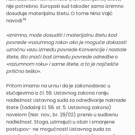
nije potrebno. Europski sud također samo iznimno
dosuđuje materijalnu štetu. O tome Nina Vajić
14
navodi:
»Iznimno, može dosuditi i materijalnu štetu kod
povrede »razumnog roka« ako je moguće dokazati
uzročnu vezu između povrede Konvencije i nastale
štete, što znači baš između povrede odredbe
o
»razumnom roku« i same štete, a to je najčešće
prilično teško«.
Pritom imamo na urnu i da je zakonodavac u
slučajevima iz čl. 59. Ustavnog zakona raniju
nadležnost Ustavnog suda za određivanje naknade
štete (tadašnji čl. 56. st. 5. Ustavnog zakona)
novelom (Nar. nov., br. 29/02) prenio u sudbenu
nadležnost. Stoga, uzimajući u obzir i smanjene
postupov- ne mogućnosti Ustavnog suda za