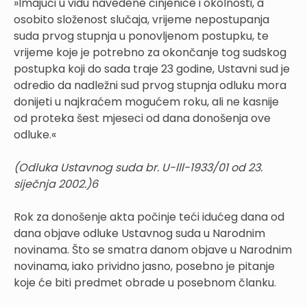
»Imajući u vidu navedene činjenice i okolnosti, a
osobito složenost slučaja, vrijeme nepostupanja
suda prvog stupnja u ponovljenom postupku, te
vrijeme koje je potrebno za okončanje tog sudskog
postupka koji do sada traje 23 godine, Ustavni sud je
odredio da nadležni sud prvog stupnja odluku mora
donijeti u najkraćem mogućem roku, ali ne kasnije
od proteka šest mjeseci od dana donošenja ove
odluke.«
(Odluka Ustavnog suda br. U-lll-1933/01 od 23.
siječnja 2002.)6
Rok za donošenje akta počinje teći idućeg dana od
dana objave odluke Ustavnog suda u Narodnim
novinama. Što se smatra danom objave u Narodnim
novinama, iako prividno jasno, posebno je pitanje
koje će biti predmet obrade u posebnom članku.