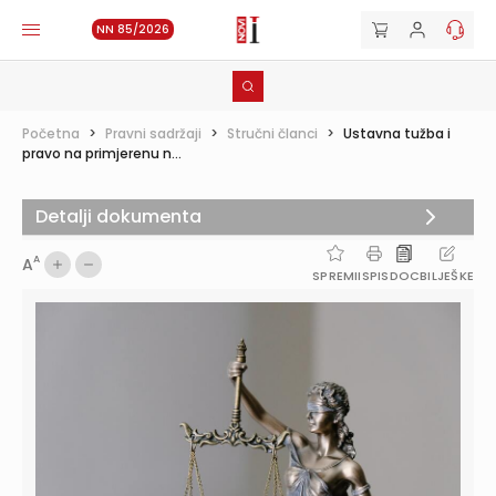
NN 85/2026
Početna
>
Pravni sadržaji
>
Stručni članci
>
Ustavna tužba i
pravo na primjerenu n...
Detalji dokumenta
A
A
SPREMI
ISPIS
DOC
BILJEŠKE