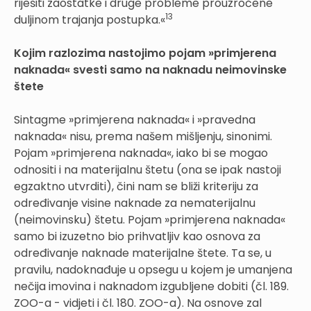
riješiti zaostatke i druge probleme prouzročene
13
duljinom trajanja postupka.«
Kojim razlozima nastojimo pojam »primjerena
naknada« svesti samo na naknadu neimovinske
štete
Sintagme »primjerena naknada« i »pravedna
naknada« nisu, prema našem mišljenju, sinonimi.
Pojam »primjerena naknada«, iako bi se mogao
odnositi i na materijalnu štetu (ona se ipak nastoji
egzaktno utvrditi), čini nam se bliži kriteriju za
određivanje visine naknade za nematerijalnu
(neimovinsku) štetu. Pojam »primjerena naknada«
samo bi izuzetno bio prihvatljiv kao osnova za
određivanje naknade materijalne štete. Ta se, u
pravilu, nadoknađuje u opsegu u kojem je umanjena
nečija imovina i naknadom izgubljene dobiti (čl. 189.
ZOO-a - vidjeti i čl. 180. ZOO-a). Na osnove zal