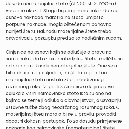
dosudu nematerijalne štete (čl. 200. st. 2. ZOO-a)
već smo ukazali. Stoga bi primjerena naknada kao
osnova naknade materijalne štete, umjesto
potpune naknade, mogla oštećenom ponovno
nanijeti štetu. Naknadu materijalne štete treba
ostvarivati u postupku pred za to nadležnim sudom.
Činjenice na osnovi kojih se odlučuje o pravu na
samu naknadu i o visini materijalne štete, različite su
od onih za naknadu nematerijalne štete. One se u
biti odnose na posljedice, na štetu koja je kao
materijalna šteta nastala zbog neodržanog
razumnog roka. Naprotiv, činjenice o kojima ovisi
odluka o visini neimovinske štete iste su one na
kojima se temelji odluka o glavnoj stvari, o usvajanju
ustavne tužbe zbog neodržanog razumnog roka. O
materijalnoj šteti moralo bi se, u pravilu, provoditi
dodatni dokazni postupak. To za dosudu primjerene
naknade kao neimovinske (nematerijalne) štete,