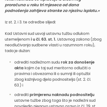
proračuna u roku tri mjeseca od dana
podnošenja zahtjeva stranke za njezinu isplatu.«
Iz st. 2. i 3. te odredbe slijedi:
Kad Ustavni sud usvoji ustavnu tužbu odlukom
utemeljenom
i u čl. 63. st. 1.
Ustavnog zakona (zbog
neodlučivanja sudbene vlasti u razumnom roku),
tada je dužan:
odrediti nadležnom sudu
rok za donošenje
akta
kojim će taj sud meritorno odlučiti o
pravima i obvezama ili o sumnji ili optužbi
zbog kažnjivog djela podnositelja (st. 2. čl.
63.) i
odrediti
primjerenu naknadu podnositelju
ustavne tužbe zbog toga što je nadležni sud
povrijedio njegovo ustavno pravo iz čl. 29. st.