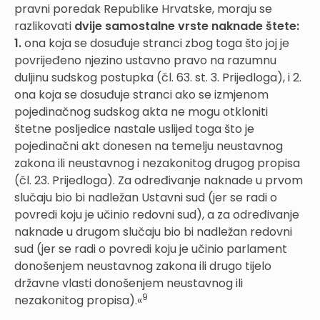
pravni poredak Republike Hrvatske, moraju se
razlikovati
dvije samostalne vrste naknade štete:
1.
ona koja se dosuđuje stranci zbog toga što joj je
povrijeđeno njezino ustavno pravo na razumnu
duljinu sudskog postupka (čl. 63. st. 3. Prijedloga), i 2.
ona koja se dosuđuje stranci ako se izmjenom
pojedinačnog sudskog akta ne mogu otkloniti
štetne posljedice nastale uslijed toga što je
pojedinačni akt donesen na temelju neustavnog
zakona ili neustavnog i nezakonitog drugog propisa
(čl. 23. Prijedloga). Za određivanje naknade u prvom
slučaju bio bi nadležan Ustavni sud (jer se radi o
povredi koju je učinio redovni sud), a za određivanje
naknade u drugom slučaju bio bi nadležan redovni
sud (jer se radi o povredi koju je učinio parlament
donošenjem neustavnog zakona ili drugo tijelo
državne vlasti donošenjem neustavnog ili
9
nezakonitog propisa).«