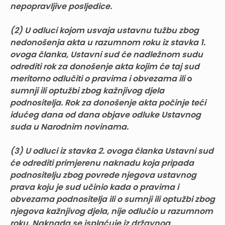
nepopravljive posljedice.
(2) U odluci kojom usvaja ustavnu tužbu zbog
nedonošenja akta u razumnom roku iz stavka 1.
ovoga članka, Ustavni sud će nadležnom sudu
odrediti rok za donošenje akta kojim će taj sud
meritorno odlučiti o pravima i obvezama ili
o
sumnji ili optužbi zbog kažnjivog djela
podnositelja. Rok za donošenje akta počinje teći
idućeg dana od dana objave odluke Ustavnog
suda u Narodnim novinama.
(3) U odluci iz stavka 2. ovoga članka Ustavni sud
će odrediti primjerenu naknadu koja pripada
podnositelju zbog povrede njegova ustavnog
prava koju je sud učinio kada o pravima i
obvezama podnositelja ili o sumnji ili optužbi zbog
njegova kažnjivog djela, nije odlučio u razumnom
roku. Naknada se isplaćuje iz državnog