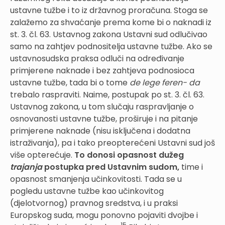
ustavne tužbe i to iz državnog proračuna. Stoga se
zalažemo za shvaćanje prema kome bi o naknadi iz
st. 3. čl. 63. Ustavnog zakona Ustavni sud odlučivao
samo na zahtjev podnositelja ustavne tužbe. Ako se
ustavnosudska praksa odluči na određivanje
primjerene naknade i bez zahtjeva podnosioca
ustavne tužbe, tada bi o tome
de lege feren- da
trebalo raspraviti. Naime, postupak po st. 3. čl. 63.
Ustavnog zakona, u tom slučaju raspravljanje o
osnovanosti ustavne tužbe, proširuje i na pitanje
primjerene naknade (nisu isključena i dodatna
istraživanja), pa i tako preopterećeni Ustavni sud još
više opterećuje.
To donosi opasnost dužeg
trajanja
postupka pred Ustavnim sudom,
time i
opasnost smanjenja učinkovitosti. Tada se u
pogledu ustavne tužbe kao učinkovitog
(djelotvornog) pravnog sredstva, i u praksi
Europskog suda, mogu ponovno pojaviti dvojbe i
15