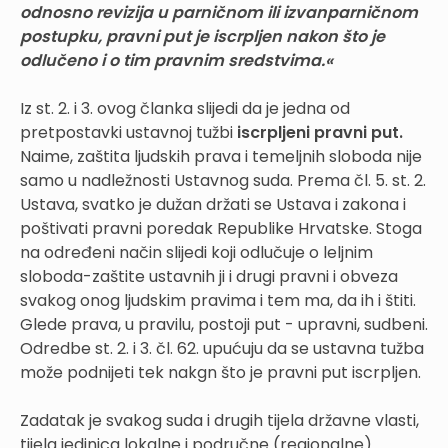
odnosno revizija u parničnom ili izvanparničnom
postupku, pravni put je iscrpljen nakon što je
odlučeno i o tim pravnim sredstvima.«
Iz st. 2. i 3. ovog članka slijedi da je jedna od
pretpostavki ustavnoj tužbi
iscrpljeni pravni put.
Naime, zaštita ljudskih prava i temeljnih sloboda nije
samo u nadležnosti Ustavnog suda. Prema čl. 5. st. 2.
Ustava, svatko je dužan držati se Ustava i zakona i
poštivati pravni poredak Republike Hrvatske. Stoga
na određeni način slijedi koji odlučuje o leljnim
sloboda-zaštite ustavnih ji i drugi pravni i obveza
svakog onog ljudskim pravima i tem ma, da ih i štiti.
Glede prava, u pravilu, postoji put - upravni, sudbeni.
Odredbe st. 2. i 3. čl. 62. upućuju da se ustavna tužba
može podnijeti tek nakgn što je pravni put iscrpljen.
Zadatak je svakog suda i drugih tijela državne vlasti,
tijela jedinica lokalne i područne (regionalne)