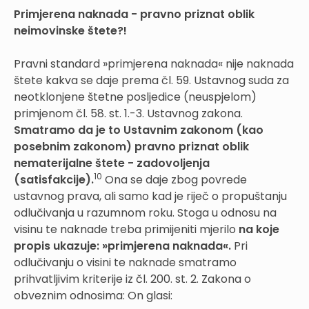
Primjerena naknada - pravno priznat oblik
neimovinske štete?!
Pravni standard »primjerena naknada« nije naknada
štete kakva se daje prema čl. 59. Ustavnog suda za
neotklonjene štetne posljedice (neuspjelom)
primjenom čl. 58. st. 1.-3. Ustavnog zakona.
Smatramo da je to Ustavnim zakonom (kao
posebnim zakonom) pravno priznat oblik
nematerijalne štete - zadovoljenja
10
(sa
tisfakcije).
Ona se daje zbog povrede
ustavnog prava, ali samo kad je riječ o propuštanju
odlučivanja u razumnom roku. Stoga u odnosu na
visinu te naknade treba primijeniti mjerilo
na koje
propis ukazuje: »primjerena naknada«.
Pri
odlučivanju o visini te naknade smatramo
prihvatljivim kriterije iz čl. 200. st. 2. Zakona o
obveznim odnosima: On glasi: