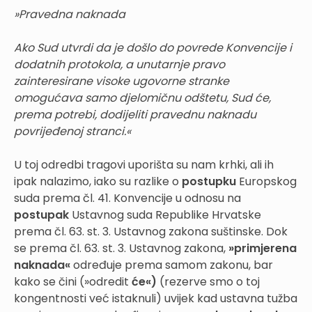
»Pravedna naknada
Ako Sud utvrdi da je došlo do povrede Konvencije i
dodatnih protokola, a unutarnje pravo
zainteresirane visoke ugovorne stranke
omogućava samo djelomičnu odštetu, Sud će,
prema potrebi, dodijeliti pravednu naknadu
povrijeđenoj stranci.«
U toj odredbi tragovi uporišta su nam krhki, ali ih
ipak nalazimo, iako su razlike o
postupku
Europskog
suda prema čl. 41. Konvencije u odnosu na
postupak
Ustavnog suda Republike Hrvatske
prema čl. 63. st. 3. Ustavnog zakona suštinske. Dok
se prema čl. 63. st. 3. Ustavnog zakona,
»primjerena
naknada«
određuje prema samom zakonu, bar
kako se čini (»odredit
će«)
(rezerve smo o toj
kongentnosti već istaknuli) uvijek kad ustavna tužba