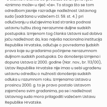
»iznimno može« u riječ »će«. To stoga što se tom
odredbom jasnije razrađuje nadležnost Ustavnog
suda (sadržana u važećem čl. 59. st. 4.) pri
odlučivanju u slučajevima kad stranka podnosi
ustavnu tužbu zbog nerazumne duljine sudskih
postupaka. Izmjenom tog članka Ustavni sud dobiva
jaču nadležnost da, kao najviša nacionalna institucija
Republike Hrvatske, odlučuje o povredama ljudskih
prava koje su građanima počinjene nerazumnom
duljinom sudskih postupaka. Do donošenja izmjena i
dopuna Ustava iz 2000. godine (Nar. nov., br. 113/00),
Ustav Republike Hrvatske nije imao u sebi ugrađenu
ustavnu odredbu o nužnosti donošenja sudskih
odluka u razumnom roku. Izmjenama Ustava u
prosincu 2000. g. to je pravo postalo Ustavom
zajamčeno svim građanima, pa se i nadležnost
Ustavnog suda mora prilagoditi važećem Ustavu
Republike Hrvatske.