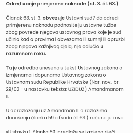
Određivanje primjerene naknade (st. 3. čl. 63.)
Članak 63. st. 3.
obvezuje
Ustavni sud7 da odredi
primjerenu naknadu podnositelju ustavne tužbe
zbog povrede njegova ustavnog prava koje je sud
učinio kad o pravima i obvezama ili sumnji ili optužbi
zbog njegova kažnjivog djela, nije odlučio
u
razumnom roku.
Ta je odredba unesena u tekst Ustavnog zakona o
izmjenama i dopunama Ustavnog zakona o
Ustavnom sudu Republike Hrvatske (Nar. nov., br.
29/02 - u nastavku teksta: UZIDUZ) Amandmanom
II.
U obrazloženju uz Amandman II. o razlozima
donošenja članka 59.a (sada čl. 63.) rečeno je i ovo:
»U stavku 1. članka 59. predlaže se izmjena riječi