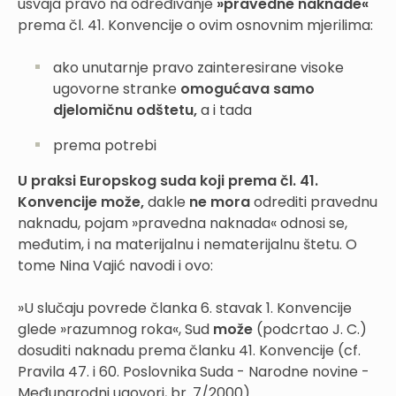
usvaja pravo na određivanje
»pravedne naknade«
prema čl. 41. Konvencije o ovim osnovnim mjerilima:
ako unutarnje pravo zainteresirane visoke
ugovorne stranke
omogućava samo
djelomičnu odštetu,
a i tada
prema potrebi
U praksi Europskog suda koji prema čl. 41.
Konvencije može,
dakle
ne mora
odrediti pravednu
naknadu, pojam »pravedna naknada« odnosi se,
međutim, i na materijalnu i nematerijalnu štetu. O
tome Nina Vajić navodi i ovo:
»U slučaju povrede članka 6. stavak 1. Konvencije
glede »razumnog roka«, Sud
može
(podcrtao J. C.)
dosuditi naknadu prema članku 41. Konvencije (cf.
Pravila 47. i 60. Poslovnika Suda - Narodne novine -
Međunarodni ugovori, br. 7/2000) ...