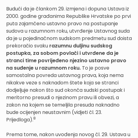
Budući da je člankom 29. izmjena i dopuna Ustava iz
2000. godine građanima Republike Hrvatske po prvi
puta zajamčeno ustavno pravo na postupanje
sudova u razumnom roku, utvrđenje Ustavnog suda
da je u pojedinačnom sudskom predmetu sud doista
prekoračio svaku
razumnu duljinu sudskog
postupka, za sobom povlači i utvrđene da je
stranci time povrijeđeno njezino ustavno pravo
na suđenje u razumnom roku.
To je posve
samostalna povreda ustavnog prava, koja nema
nikakve veze s naknadom štete koja se stranci
dodjeljuje nakon što sud okonča sudski postupak i
meritorno presudi o njezinom pravu ili obvezi, a
zakon na kojem se temeljila presuda naknadno
bude ocijenjen neustavnim (vidjeti čl. 23.
8
Prijedloga).
Prema tome, nakon uvođenja novog čl. 29. Ustava u