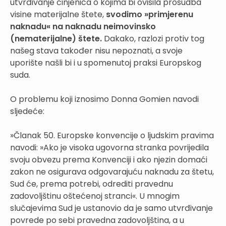
utvrđivanje činjenica o kojima bi ovisila prosudba
visine materijalne štete,
svodimo »primjerenu
naknadu« na naknadu neimovinsko
(nematerijalne) štete.
Dakako, razlozi protiv tog
našeg stava također nisu nepoznati, a svoje
uporište našli bi i u spomenutoj praksi Europskog
suda.
O problemu koji iznosimo Donna Gomien navodi
sljedeće:
»Članak 50. Europske konvencije o ljudskim pravima
navodi: »Ako je visoka ugovorna stranka povrijedila
svoju obvezu prema Konvenciji i ako njezin domaći
zakon ne osigurava odgovarajuću naknadu za štetu,
Sud će, prema potrebi, odrediti pravednu
zadovoljštinu oštećenoj stranci«. U mnogim
slučajevima Sud je ustanovio da je samo utvrđivanje
povrede po sebi pravedna zadovoljština, a u