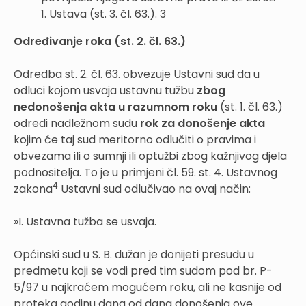
1. Ustava (st. 3. čl. 63.). 3
Određivanje roka (st. 2. čl. 63.)
Odredba st. 2. čl. 63. obvezuje Ustavni sud da u
odluci kojom usvaja ustavnu tužbu
zbog
nedonošenja akta u razumnom roku
(st. 1. čl. 63.)
odredi nadležnom sudu
rok za donošenje akta
kojim će taj sud meritorno odlučiti o pravima i
obvezama ili o sumnji ili optužbi zbog kažnjivog djela
podnositelja. To je u primjeni čl. 59. st. 4. Ustavnog
4
zakona
Ustavni sud odlučivao na ovaj način:
»I. Ustavna tužba se usvaja.
Općinski sud u S. B. dužan je donijeti presudu u
predmetu koji se vodi pred tim sudom pod br. P-
5/97 u najkraćem mogućem roku, ali ne kasnije od
proteka godinu dana od dana donošenja ove