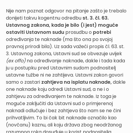
Nije nam poznat odgovor na pitanje zašto je trebalo
donijeti takvu kogentnu odredbu
st. 3. čl. 63.
Ustavnog zakona, kada je bilo (i jest) moguće
ostaviti Ustavnom sudu
prosudbu o
potrebi
određivanja te naknade (ma što ona po svojoj
pravnoj prirodi bila). Uz sada važeći propis čl. 63. st.
3. Ustavnog zakona, Ustavni sud se obvezuje uvijek
(ex offo)
na određivanje naknade, dakle i tada kada
ju u postupku pred Ustavnim sudom podnositelj
ustavne tužbe ni ne zahtijeva. Ustavni zakon govori
samo o zastari
zahtjeva na isplatu naknade,
dakle
one naknade koju odredi Ustavni sud, a ne i o
zahtjevu za određivanjem te naknade. Iz toga je
moguće zaključiti da Ustavni sud o primjerenoj
naknadi odlučuje i bez zahtjeva što nam se ne čini
prihvatljivim. To bi čak bit naknade označilo kao
(novčanu) kaznu, ali koju država zbog neodržanog
razumnog roka dosuđuje u korist podnositelja