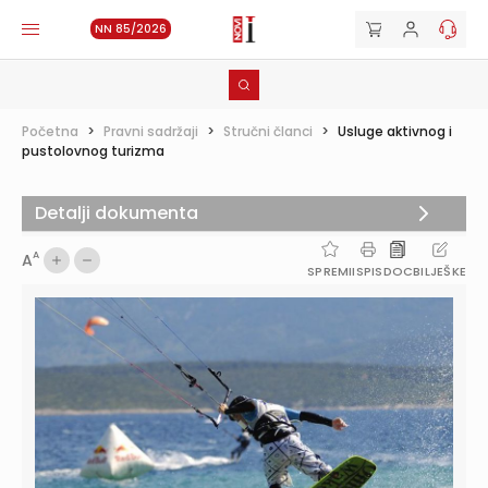
NN 85/2026
Početna
>
Pravni sadržaji
>
Stručni članci
>
Usluge aktivnog i
pustolovnog turizma
Detalji dokumenta
A
A
SPREMI
ISPIS
DOC
BILJEŠKE