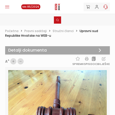
NN 85/2026
Početna
>
Pravni sadržaji
>
Stručni članci
>
Upravni sud
Republike Hrvatske na WEB-u
Detalji dokumenta
A
A
SPREMI
ISPIS
DOC
BILJEŠKE