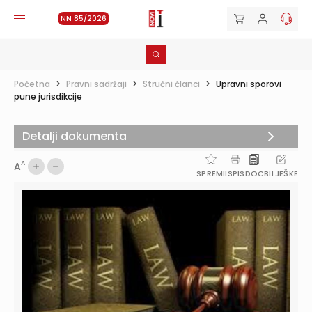
NN 85/2026
Početna
>
Pravni sadržaji
>
Stručni članci
>
Upravni sporovi
pune jurisdikcije
Detalji dokumenta
A
A
SPREMI
ISPIS
DOC
BILJEŠKE