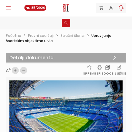
NN 85/2026
Početna
>
Pravni sadržaji
>
Stručni članci
>
Upravljanje
športskim objektima u vla...
Detalji dokumenta
A
A
SPREMI
ISPIS
DOC
BILJEŠKE