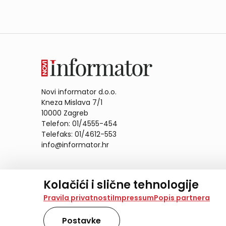
Novi informator d.o.o.
Kneza Mislava 7/1
10000 Zagreb
Telefon: 01/4555-454
Telefaks: 01/4612-553
info@informator.hr
PRATITE NAS:
Kolačići i slične tehnologije
Na našoj web stranici koristimo kolačiće i slične te
Pravila privatnosti
Impressum
Popis partnera
analiziramo promet na stranici te prikazujemo sadržaje
također koriste ove tehnologije.
Postavke