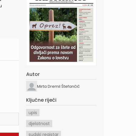
u
Autor
Mirta Dremil Štefančić
Ključne riječi
upis
djelatnost
sudski registar