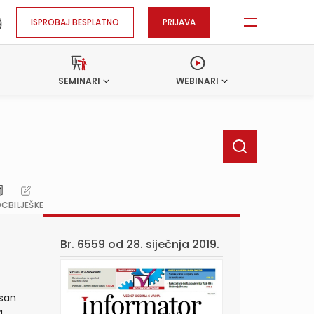
ISPROBAJ BESPLATNO
PRIJAVA
SEMINARI
WEBINARI
OC
BILJEŠKE
Br. 6559 od
28. siječnja 2019.
isan
a