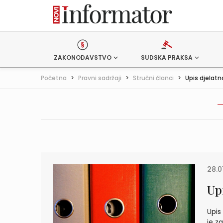
ZAKONODAVSTVO
SUDSKA PRAKSA
Početna
>
Pravni sadržaji
>
Stručni članci
>
Upis djelatn
28.0
Upi
Upis
je z