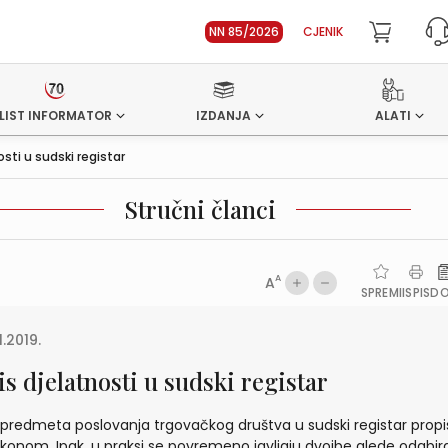
NN 85/2026
CJENIK
LIST INFORMATOR
IZDANJA
ALATI
osti u sudski registar
Stručni članci
A
A
SPREMI
ISPIS
D
1.2019.
s djelatnosti u sudski registar
 predmeta poslovanja trgovačkog društva u sudski registar prop
akonom. Ipak, u praksi se povremeno javljaju dvojbe glede odabir