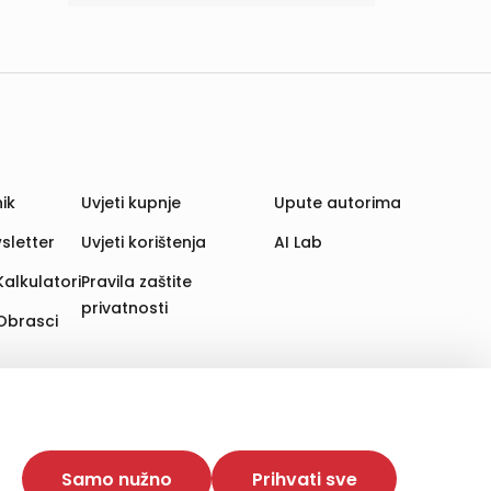
ik
Uvjeti kupnje
Upute autorima
sletter
Uvjeti korištenja
AI Lab
Kalkulatori
Pravila zaštite
privatnosti
Obrasci
aju. Time poboljšavamo korisničko iskustvo,
 više web stranica i uređaja u tu svrhu. Naši partneri
Samo nužno
Prihvati sve