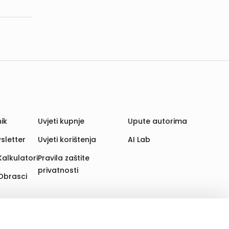
ik
Uvjeti kupnje
Upute autorima
sletter
Uvjeti korištenja
AI Lab
Kalkulatori
Pravila zaštite
privatnosti
Obrasci
aju. Time poboljšavamo korisničko iskustvo,