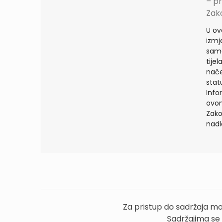
– p
Zako
U ov
izmj
samo
tije
nače
stat
Info
ovom
Zako
nadl
Za pristup do sadržaja mo
Sadržajima se