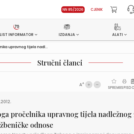
NN 85/2026
CJENIK
LIST INFORMATOR
IZDANJA
ALATI
nika upravnog tijela nadl...
Stručni članci
A
A
SPREMI
ISPIS
D
.2012.
oga pročelnika upravnog tijela nadležnog 
užbeničke odnose