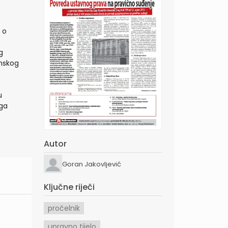
 o
g
nskog
u
oga
Autor
Goran Jakovljević
Ključne riječi
pročelnik
upravno tijelo