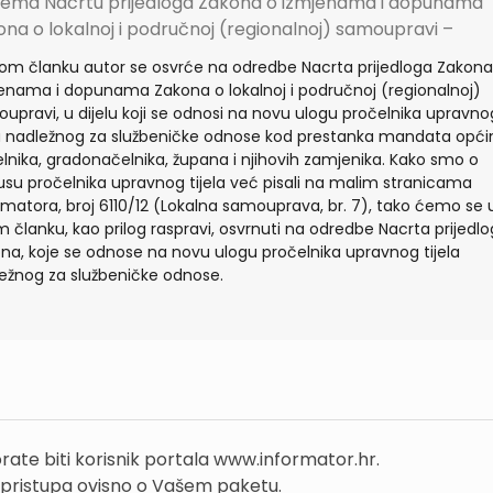
rema Nacrtu prijedloga Zakona o izmjenama i dopunama
na o lokalnoj i područnoj (regionalnoj) samoupravi –
om članku autor se osvrće na odredbe Nacrta prijedloga Zakona
enama i dopunama Zakona o lokalnoj i područnoj (regionalnoj)
upravi, u dijelu koji se odnosi na novu ulogu pročelnika upravno
la nadležnog za službeničke odnose kod prestanka mandata opći
lnika, gradonačelnika, župana i njihovih zamjenika. Kako smo o
usu pročelnika upravnog tijela već pisali na malim stranicama
rmatora, broj 6110/12 (Lokalna samouprava, br. 7), tako ćemo se 
 članku, kao prilog raspravi, osvrnuti na odredbe Nacrta prijedl
na, koje se odnose na novu ulogu pročelnika upravnog tijela
ežnog za službeničke odnose.
rate biti korisnik portala www.informator.hr.
 pristupa ovisno o Vašem paketu.