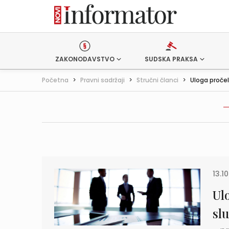
ZAKONODAVSTVO
SUDSKA PRAKSA
Početna
>
Pravni sadržaji
>
Stručni članci
>
Uloga pročel
13.10
Ul
sl