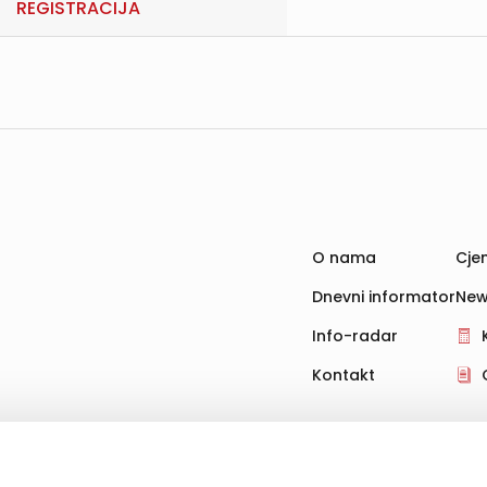
REGISTRACIJA
O nama
Cjen
Dnevni informator
New
Info-radar
Kontakt
hnologije za pohranu, čitanje i obradu informacija na vašem uređ