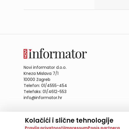
Novi informator d.o.o.
Kneza Mislava 7/1
10000 Zagreb
Telefon: 01/4555-454
Telefaks: 01/4612-553
info@informator.hr
PRATITE NAS:
Kolačići i slične tehnologije
Na našoj web stranici koristimo kolačiće i slične te
Pravila privatnosti
Impressum
Popis partnera