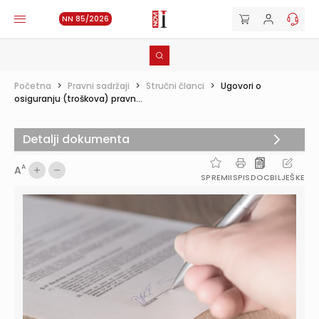
NN 85/2026
Početna
>
Pravni sadržaji
>
Stručni članci
>
Ugovori o
osiguranju (troškova) pravn...
Detalji dokumenta
A
A
SPREMI
ISPIS
DOC
BILJEŠKE