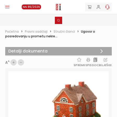
NN 85/2026
Početna
>
Pravni sadržaji
>
Stručni članci
>
Ugovor o
posredovanju u prometu nekre...
Detalji dokumenta
A
A
SPREMI
ISPIS
DOC
BILJEŠKE