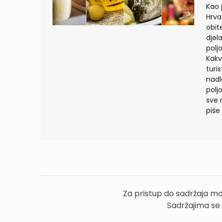
Kao 
Hrva
obit
djel
polj
Kakv
turi
nadl
polj
sve 
piše
Za pristup do sadržaja mo
Sadržajima se