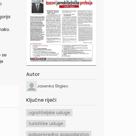
i
orija
nako.
o se
je
Autor
Jasenka Štiglec
Ključne riječi
ugostiteljske usluge
turističke usluge
poljoprivredno gospodarstvo