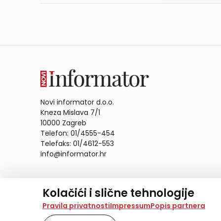
Novi informator d.o.o.
Kneza Mislava 7/1
10000 Zagreb
Telefon: 01/4555-454
Telefaks: 01/4612-553
info@informator.hr
PRATITE NAS:
Kolačići i slične tehnologije
Na našoj web stranici koristimo kolačiće i slične te
Pravila privatnosti
Impressum
Popis partnera
analiziramo promet na stranici te prikazujemo sadržaje