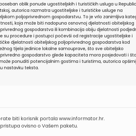
poseban oblik ponude ugostiteljskih i turističkih usluga u Republic
tskoj, autorica razmatra ugostiteljske i turističke usluge na
eljskom poljoprivrednom gospodarstvu. To je vrlo zanimljiva kateg
atnosti, koja može biti nadopuna osnovnoj djelatnosti obiteljskog
oprivrednog gospodarstva ili kombinacija obiju djelatnosti podjed
e su procedure i postupci počevši od registracije ugostiteljske i
stičke djelatnosti obiteljskog poljoprivrednog gospodarstva kod
ežnog tijela jedinice lokalne samouprave, što sve obiteljsko
oprivredno gospodarstvo glede kapaciteta mora posjedovati i št
može ponuditi potencijalnim gostima i turistima, autorica opširni
 u nastavku teksta.
rate biti korisnik portala www.informator.hr.
 pristupa ovisno o Vašem paketu.