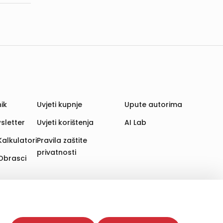
ik
Uvjeti kupnje
Upute autorima
sletter
Uvjeti korištenja
AI Lab
Kalkulatori
Pravila zaštite
privatnosti
Obrasci
aju. Time poboljšavamo korisničko iskustvo,
 više web stranica i uređaja u tu svrhu. Naši partneri