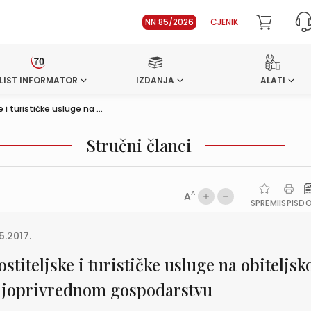
NN 85/2026
CJENIK
LIST INFORMATOR
IZDANJA
ALATI
 i turističke usluge na ...
Stručni članci
A
A
SPREMI
ISPIS
D
5.2017.
stiteljske i turističke usluge na obiteljs
ljoprivrednom gospodarstvu