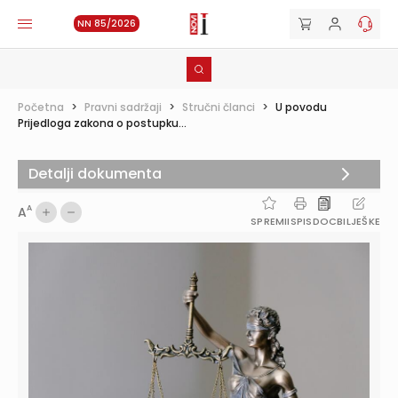
NN 85/2026
Početna
>
Pravni sadržaji
>
Stručni članci
>
U povodu
Prijedloga zakona o postupku...
Detalji dokumenta
A
A
SPREMI
ISPIS
DOC
BILJEŠKE