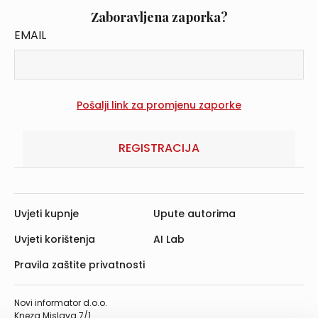
Zaboravljena zaporka?
EMAIL
REGISTRACIJA
Uvjeti kupnje
Upute autorima
Uvjeti korištenja
AI Lab
Pravila zaštite privatnosti
Novi informator d.o.o.
Kneza Mislava 7/1