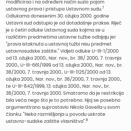
modificirao i na određeni način suzio pojam
7
ustavnog prava i pristupa Ustavnom sudu.
Odlukama donesenim 30. ožujka 2000. godine
Ustavni sud odstupio je od dotadašnje prakse. Riječ
je o četiri odluke Ustavnog suda kojima se u
različitim predmetima ustavne tužbe odbijaju jer
"prava istaknuta u ustavnoj tužbi nisu predmet
ustavnosudske zaštite." Vidjeti odluke U-lll-1/2000
od 13. ožujka 2000., Nar. nov., br. 38/ 2000, 7. travnja
2000., U-lll-661/1999 od 13. ožujka 2000., Nar. nov., br.
38/2000, 7. travnja 2000., U-lll-1125/2000 od 13.
ožujka 2000., Nar. nov., br. 38/2000, 7. travnja 2000.,
te U-lll-842/1999, 13. ožujka 2000., Nar. nov., br.
38/2000, 7. travnja 2000. Smatramo da je restrikcija
bila veća nego što je to potrebno. Njoj se posebno
argumentirano suprostavio Nikola Gavella u svom
članku: "Neka razmišljanja u povodu uskrate
8
ustavno-sudske zaštite vlasništva".