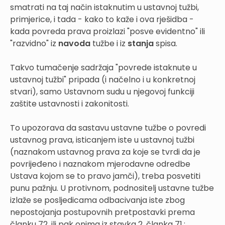
smatrati na taj način istaknutim u ustavnoj tužbi,
primjerice, i tada - kako to kaže i ova rješidba -
kada povreda prava proizlazi "posve evidentno" ili
"razvidno" iz
navoda
tužbe i iz
stanja
spisa.
Takvo tumačenje sadržaja "povrede istaknute u
ustavnoj tužbi" pripada (i načelno i u konkretnoj
stvari), samo Ustavnom sudu u njegovoj funkciji
zaštite ustavnosti i zakonitosti.
To upozorava da sastavu ustavne tužbe o povredi
ustavnog prava, isticanjem iste u ustavnoj tužbi
(naznakom ustavnog prava za koje se tvrdi da je
povrijeđeno i naznakom mjerodavne odredbe
Ustava kojom se to pravo jamči), treba posvetiti
punu pažnju. U protivnom, podnositelj ustavne tužbe
izlaže se posljedicama odbacivanja iste zbog
nepostojanja postupovnih pretpostavki prema
članku 72. ili pak onima iz stavka 2. članka 71.: