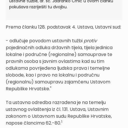
ustavne tužbe, dr. sc. Jadranko Crnić u ovom članku
pokušava razriješiti tu dvojbu.
Prema članku 128. podstavak 4. Ustava, Ustavni sud:
- odlučuje povodom ustavnih tužbi
protiv
pojedinačnih odluka državnih tijela, tijela jedinica
lokalne i područne (regionalne) samouprave te
pravnih osoba s javnim ovlastima kad su tim
odlukama povrijeđena ljudska prava i temeljne
slobode, kao i pravo na lokalnu i područnu
(regionalnu) samoupravu zajamčenu Ustavom
Republike Hrvatske."
Ta ustavna odredba razrađena je na temelju
ustavnog ovlaštenja iz čl. 131. Ustava, Ustavnim
zakonom o Ustavnom sudu Republike Hrvatske,
1
napose člancima 62.-80.