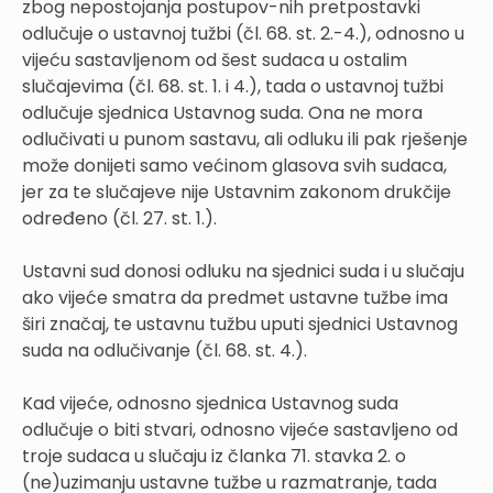
zbog nepostojanja postupov-nih pretpostavki
odlučuje o ustavnoj tužbi (čl. 68. st. 2.-4.), odnosno u
vijeću sastavljenom od šest sudaca u ostalim
slučajevima (čl. 68. st. 1. i 4.), tada o ustavnoj tužbi
odlučuje sjednica Ustavnog suda. Ona ne mora
odlučivati u punom sastavu, ali odluku ili pak rješenje
može donijeti samo većinom glasova svih sudaca,
jer za te slučajeve nije Ustavnim zakonom drukčije
određeno (čl. 27. st. 1.).
Ustavni sud donosi odluku na sjednici suda i u slučaju
ako vijeće smatra da predmet ustavne tužbe ima
širi značaj, te ustavnu tužbu uputi sjednici Ustavnog
suda na odlučivanje (čl. 68. st. 4.).
Kad vijeće, odnosno sjednica Ustavnog suda
odlučuje o biti stvari, odnosno vijeće sastavljeno od
troje sudaca u slučaju iz članka 71. stavka 2. o
(ne)uzimanju ustavne tužbe u razmatranje, tada