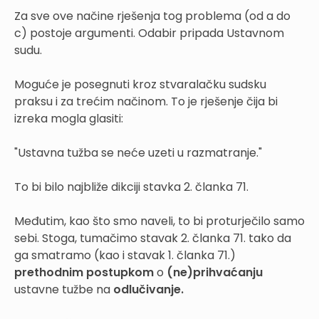
Za sve ove načine rješenja tog problema (od a do
c) postoje argumenti. Odabir pripada Ustavnom
sudu.
Moguće je posegnuti kroz stvaralačku sudsku
praksu i za trećim načinom. To je rješenje čija bi
izreka mogla glasiti:
"Ustavna tužba se neće uzeti u razmatranje."
To bi bilo najbliže dikciji stavka 2. članka 71.
Međutim, kao što smo naveli, to bi proturječilo samo
sebi. Stoga, tumačimo stavak 2. članka 71. tako da
ga smatramo (kao i stavak 1. članka 71.)
prethodnim postupkom
o
(ne)prihvaćanju
ustavne tužbe na
odlučivanje.