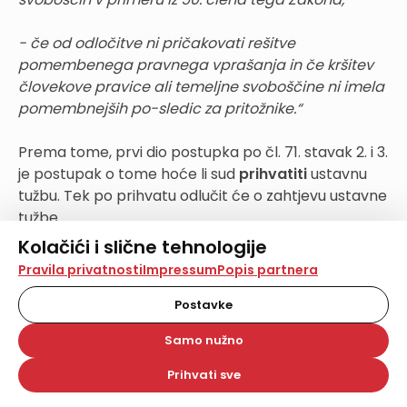
- če od odločitve ni pričakovati rešitve
pomembenega pravnega vprašanja in če kršitev
človekove pravice ali temeljne svoboščine ni imela
pomembnejših po-sledic za pritožnike.“
Prema tome, prvi dio postupka po čl. 71. stavak 2. i 3.
je postupak o tome hoće li sud
prihvatiti
ustavnu
tužbu. Tek po prihvatu odlučit će o zahtjevu ustavne
tužbe.
Kolačići i slične tehnologije
Izloženo traži odgovor na pitanje odbacuje li se
Na našoj web stranici koristimo kolačiće i slične
Pravila privatnosti
Impressum
Popis partnera
izrekom rješenja ustavna tužba ili se, pak, odlukom
tehnologije za pohranu, čitanje i obradu informacija na
vašem uređaju. Time poboljšavamo korisničko iskustvo,
odbija. Odba- čaj bi upozoravao na postupovne
Postavke
analiziramo promet na stranici te prikazujemo sadržaje i
razloge, one nedostatka postupovnih pretpostavki
oglase koji vas zanimaju. Korisnički profili mogu se kreirati
Samo nužno
iz čl. 72. Odbijanje je odlučivanje u meritumu.
na više web stranica i uređaja u tu svrhu. Naši partneri
također koriste ove tehnologije.
Prihvati sve
Odabirom opcije „Samo nužno“ prihvaćate samo one
Izdvajanje riječi: "... neće se uzeti u razmatranje", u
kolačiće koji su potrebni za pravilno funkcioniranje naše