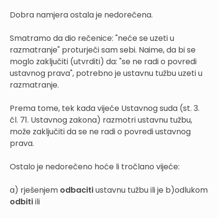
Dobra namjera ostala je nedorečena.
Smatramo da dio rečenice: "neće se uzeti u
razmatranje" proturječi sam sebi. Naime, da bi se
moglo zaključiti (utvrditi) da: "se ne radi o povredi
ustavnog prava", potrebno je ustavnu tužbu uzeti u
razmatranje.
Prema tome, tek kada vijeće Ustavnog suda (st. 3.
čl. 71. Ustavnog zakona) razmotri ustavnu tužbu,
može zaključiti da se ne radi o povredi ustavnog
prava.
Ostalo je nedorečeno hoće li tročlano vijeće:
a) rješenjem
odbaciti
ustavnu tužbu ili je b)odlukom
odbiti
ili