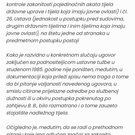
kontrole zakonitosti pojedinačnih akata tijela
državne uprave i tijela koja imaju javne ovlasti) i čl.
26. Ustava (jednakost u postupku pred sudovima,
drugim državnim tijelima i inim tijelima koja imaju
javne ovlasti), na štetu jedne od stranaka u
predmetnom postupku postoji
Kako je razvidno u konkretnom slučaju ugovor
zaključen sa podnositeljicom ustavne tužbe u
studenom 1985. godine nije poništen, međutim, u
dokumentaciji koja prileži spisu nema traga o tome
da bi pitanje valjanosti navedenog ugovora, u
smislu citirane prijelazne odredbe po službenoj
dužnosti ili u okviru postupka pokrenutog po
zahtjevu B. B., bilo razmatrano i o tome zauzeto
stajalište nadležnog tijela.
Očigledno je, međutim, da se radi o prethodnom
pitanju koje ima odlučan značaj za zakonito