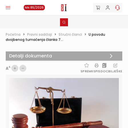
NN 85/2026
Početna
>
Pravni sadržaji
>
Stručni članci
>
U povodu
dvojbenog tumačenja članka 7...
Detalji dokumenta
A
A
SPREMI
ISPIS
DOC
BILJEŠKE