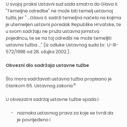
U svojoj praksi Ustavni sud sada smatra da Glava II.
"Temeljne odredbe" ne može biti temelj ustavnoj
tužbi, jer " ...Glava II. sadrži temeljna načela na kojima
je utemeljen ustavni poredak Republike Hrvatske, te
u svom sadržaju ne pruža ustavna jamstva
pojedincu, te se na toj odredbi ne može temeljiti
ustavna tužba ..." (Iz odluke Ustavnog suda br. U-lll-
572/1998 od 28. ožujka 2002.).
Obvezni dio sadržaja ustavne tužbe
Što mora sadržavati ustavna tužba propisano je
9
člankom 65. Ustavnog zakona.
U obvezatni sadržaj ustavne tužbe spada i:
naznaka ustavnog prava za koje se tvrdi da
je povrijeđeno i