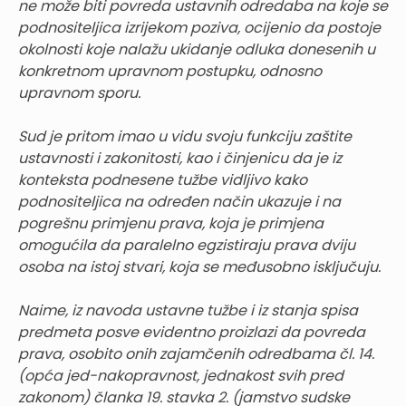
ne može biti povreda ustavnih odredaba na koje se
podnositeljica izrijekom poziva, ocijenio da postoje
okolnosti koje nalažu ukidanje odluka donesenih u
konkretnom upravnom postupku, odnosno
upravnom sporu.
Sud je pritom imao u vidu svoju funkciju zaštite
ustavnosti i zakonitosti, kao i činjenicu da je iz
konteksta podnesene tužbe vidljivo kako
podnositeljica na određen način ukazuje i na
pogrešnu primjenu prava, koja je primjena
omogućila da paralelno egzistiraju prava dviju
osoba na istoj stvari, koja se međusobno isključuju.
Naime, iz navoda ustavne tužbe i iz stanja spisa
predmeta posve evidentno proizlazi da povreda
prava, osobito onih zajamčenih odredbama čl. 14.
(opća jed-nakopravnost, jednakost svih pred
zakonom) članka 19. stavka 2. (jamstvo sudske