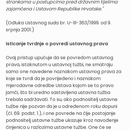
strankama u postupcima pred državnim tijelima
zajamčena i Ustavom Republike Hrvatske."
(Odluka Ustavnog suda br. U-lll-363/1999. od 9.
srpnja 2001.)
Isticanje tvrdnje o povredi ustavnog prava
Ovaj pristup upućuje da se povredom ustavnog
prava, istaknutom u ustavnoj tužbi, ne smatraju
samo one navedene naznakom ustavnog prava za
koje se tvrdi da je povrijeđeno i naznakom
mjerodavne odredbe Ustava kojom se to pravo
jamči, što bi uredno sastavljena ustavna tužba
trebala sadržavati. To su, ako podnositelj ustavne
tužbe nije pozvan da je u određenom roku dopuni
(čl. 69. podst. 1.), i one povrede na čije postojanje
podnositelj ustavne tužbe ukazuje kroz navođenje
činjenica u razlozima ustavne tužbe. One će se