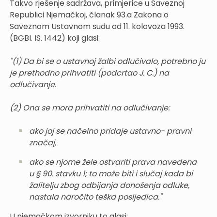
Takvo rješenje sadržava, primjerice u Saveznoj
Republici Njemačkoj, članak 93.a Zakona o
Saveznom Ustavnom sudu od 11. kolovoza 1993.
(BGBI. IS. 1442) koji glasi:
"(1) Da bi se o ustavnoj žalbi
odlučivalo,
potrebno ju
je prethodno
prihvatiti
(podcrtao J. C.) na
odlučivanje.
(2) Ona se mora prihvatiti na odlučivanje:
ako joj se načelno pridaje ustavno- pravni
značaj,
ako se njome žele ostvariti prava navedena
u § 90. stavku 1; to može biti i slučaj kada bi
žalitelju zbog odbijanja donošenja odluke,
nastala naročito teška posljedica."
U njemačkom izvorniku to glasi: