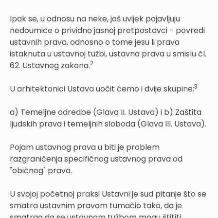
Ipak se, u odnosu na neke, još uvijek pojavljuju
nedoumice o prividno jasnoj pretpostavci - povredi
ustavnih prava, odnosno o tome jesu li prava
istaknuta u ustavnoj tužbi, ustavna prava u smislu čl.
2
62. Ustavnog zakona.
3
U arhitektonici Ustava uočit ćemo i dvije skupine:
a) Temeljne odredbe (Glava II. Ustava) i b) Zaštita
ljudskih prava i temeljnih sloboda (Glava III. Ustava).
Pojam ustavnog prava u biti je problem
razgraničenja specifičnog ustavnog prava od
"običnog" prava.
U svojoj početnoj praksi Ustavni je sud pitanje što se
smatra ustavnim pravom tumačio tako, da je
smatrao da se ustavnom tužbom mogu štititi