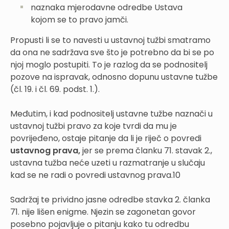
naznaka mjerodavne odredbe Ustava
kojom se to pravo jamči.
Propusti li se to navesti u ustavnoj tužbi smatramo
da ona ne sadržava sve što je potrebno da bi se po
njoj moglo postupiti. To je razlog da se podnositelj
pozove na ispravak, odnosno dopunu ustavne tužbe
(čl. 19. i čl. 69. podst. 1.).
Međutim, i kad podnositelj ustavne tužbe naznači u
ustavnoj tužbi pravo za koje tvrdi da mu je
povrijeđeno, ostaje pitanje da li je riječ o povredi
ustavnog prava,
jer se prema članku 71. stavak 2.,
ustavna tužba neće uzeti u razmatranje u slučaju
kad se ne radi o povredi ustavnog prava.10
Sadržaj te prividno jasne odredbe stavka 2. članka
71. nije lišen enigme. Njezin se zagonetan govor
posebno pojavljuje o pitanju kako tu odredbu