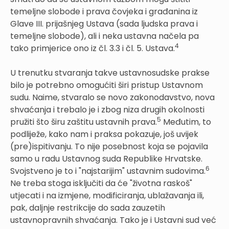
temeljne slobode i prava čovjeka i građanina iz
Glave III. prijašnjeg Ustava (sada ljudska prava i
temeljne slobode), ali i neka ustavna načela pa
4
tako primjerice ono iz čl. 3.3 i čl. 5. Ustava.
U trenutku stvaranja takve ustavnosudske prakse
bilo je potrebno omogućiti širi pristup Ustavnom
sudu. Naime, stvaralo se novo zakonodavstvo, nova
shvaćanja i trebalo je i zbog niza drugih okolnosti
5
pružiti što širu zaštitu ustavnih prava.
Međutim, to
podliježe, kako nam i praksa pokazuje, još uvijek
(pre)ispitivanju. To nije posebnost koja se pojavila
samo u radu Ustavnog suda Republike Hrvatske.
6
Svojstveno je to i "najstarijim" ustavnim sudovima.
Ne treba stoga isključiti da će "životna raskoš"
utjecati i na izmjene, modificiranja, ublažavanja ili,
pak, daljnje restrikcije do sada zauzetih
ustavnopravnih shvaćanja. Tako je i Ustavni sud već