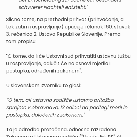
schvverer Nachteil entsteht."
Slično tome, na prethodni prihvat (prihvaćanje, a
tek zatim raspravljanje) upućuje i članak 160. stavak
3. rečenica 2. Ustava Republike Slovenije. Prema
tom propisu:
"O tome, da li će Ustavni sud prihvatiti ustavnu tužbu
u raspravljanje, odlučit će na osnovi mjerila i
postupka, određenih zakonom".
U slovenskom izvorniku to glasi:
“O tem, ali ustavno sodišče ustavno pritožbo
sprejme v obravnavo, 13 odloči na podlagi meril in
postopka, določenih z zakonom."
Ta je odredba pretočena, odnosno razrađena
Zakonom o Ustavnem sodišču ("Uradni list RS", št.