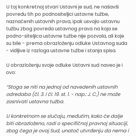
U toj konkretnoj stvari Ustavni je sud, ne našavši
povredu tih po podnositeljici ustavne tužbe,
naznačenih ustavnih prava, ipak usvojio ustavnu
tužbu zbog povreda ustavnog prava na koja se
podno-siteljica ustavne tužbe nije pozvala, ali koje
su bile - prema obrazloženju odluke Ustavnog suda
- vidljive iz razloga ustavne tužbe i stanja spisa.
U obrazloženju svoje odluke Ustavni sud naveo je i
ovo:
“Stoga se niti na jednoj od navedenih ustavnih
odredaba (čl. 3. i čl. 19. st. 1. - nap.: J. C.) ne može
zasnivati ustavna tužba.
U konkretnom se slučaju, međutim, kako će dalje
biti obrazloženo, radi o specifičnoj pravnoj situaciji,
zbog čega je ovaj Sud, unatoč utvrđenju da nema i