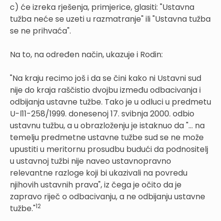
c) će izreka rješenja, primjerice, glasiti: "Ustavna
tužba neće se uzeti u razmatranje" ili "Ustavna tužba
se ne prihvaća".
Na to, na određen način, ukazuje i Rodin:
"Na kraju recimo još i da se čini kako ni Ustavni sud
nije do kraja raščistio dvojbu između odbacivanja i
odbijanja ustavne tužbe. Tako je u odluci u predmetu
U-l11-258/1999. donesenoj 17. svibnja 2000. odbio
ustavnu tužbu, a u obrazloženju je istaknuo da "... na
temelju predmetne ustavne tužbe sud se ne može
upustiti u meritornu prosudbu budući da podnositelj
u ustavnoj tužbi nije naveo ustavnopravno
relevantne razloge koji bi ukazivali na povredu
njihovih ustavnih prava", iz čega je očito da je
zapravo riječ o odbacivanju, a ne odbijanju ustavne
12
tužbe."