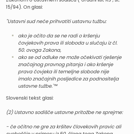
15/94). On glasi:
"Ustavni sud neće prihvatiti ustavnu tužbu:
ako je očito da se ne radi o kršenju
čovjekovih prava ili sloboda u slučaju iz čl.
50. ovoga Zakona,
ako se od odluke ne može očekivati rješenje
značajnog pravnog pitanja i ako kršenje
prava čovjeka ili temeljne slobode nije
imalo značajnih posljedice za podnositelja
ustavne tužbe.'™
Slovenski tekst glasi:
(2) Ustavno sodišče ustavne pritožbe ne sprejme:
- če očitno ne gre za kršitev človekovih pravic ali
svoboščin v primeru iz 50. člena tega Zakona,