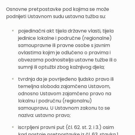
Osnovne pretpostavke pod kojima se može
podnijeti Ustavnom sudu ustavna tužba su:
pojedinačni akt tijela državne vlasti, tijela
jedinice lokalne i područne (regionalne)
samoupravne ili pravne osobe s javnim
ovlastima kojim je odlučeno o pravima i
obvezama podnositelja ustavne tužbe ili o
sumnji ili optužbi zbog kažnjivog djela;
tvrdnja da je povrijeđeno ljudsko pravo ili
temeljna sloboda zajamčena Ustavom,
odnosno Ustavom zajamčeno pravo na
lokalnu i područnu (regionalnu)
samoupravu. U Ustavnom zakonu to se
naziva: ustavno pravo;
iscrpljeni pravni put (čl. 62. st. 2. i 3.) osim
kad postoje pretpostavke iz čl. 63. stavka 1.