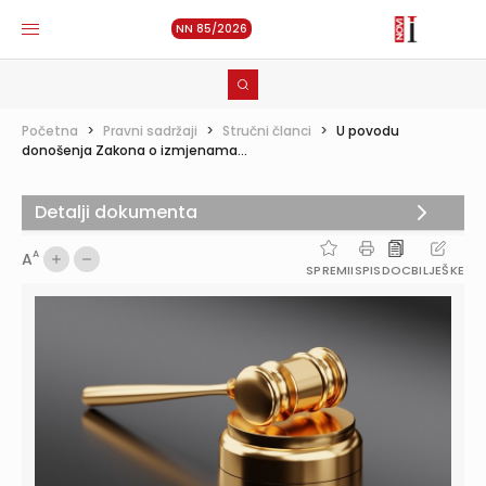
NN 85/2026
Početna
>
Pravni sadržaji
>
Stručni članci
>
U povodu
donošenja Zakona o izmjenama...
Detalji dokumenta
A
A
SPREMI
ISPIS
DOC
BILJEŠKE