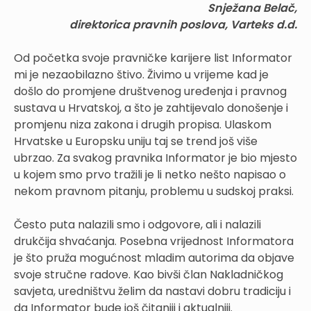
Snježana Belač,
direktorica pravnih poslova, Varteks d.d.
Od početka svoje pravničke karijere list Informator
mi je nezaobilazno štivo. Živimo u vrijeme kad je
došlo do promjene društvenog uređenja i pravnog
sustava u Hrvatskoj, a što je zahtijevalo donošenje i
promjenu niza zakona i drugih propisa. Ulaskom
Hrvatske u Europsku uniju taj se trend još više
ubrzao. Za svakog pravnika Informator je bio mjesto
u kojem smo prvo tražili je li netko nešto napisao o
nekom pravnom pitanju, problemu u sudskoj praksi.
Često puta nalazili smo i odgovore, ali i nalazili
drukčija shvaćanja. Posebna vrijednost Informatora
je što pruža mogućnost mladim autorima da objave
svoje stručne radove. Kao bivši član Nakladničkog
savjeta, uredništvu želim da nastavi dobru tradiciju i
da Informator bude još čitaniji i aktualniji.