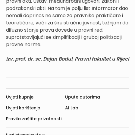
pravni akti, Ustav, međunarodni ugovori, zakoni i
podzakonski akti. Na tom je polju list Informator dao
nemali doprinos ne samo za pravnike praktičare i
teoretičare, već i za širu stručnu javnost, težnjom da
difuzno stanje prava dovede u pravni red,
suprotstavljajući se simplifikaciji i gruboj politizaciji
pravne norme.
izv. prof. dr. sc. Dejan Bodul, Pravni fakultet u Rijeci
Uvjeti kupnje
Upute autorima
Uvjeti korištenja
AI Lab
Pravila zaštite privatnosti
Novi informator d.o.o.