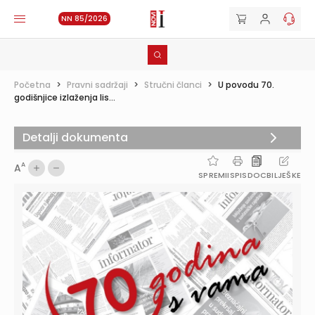
NN 85/2026
Početna
>
Pravni sadržaji
>
Stručni članci
>
U povodu 70.
godišnjice izlaženja lis...
Detalji dokumenta
A
A
SPREMI
ISPIS
DOC
BILJEŠKE