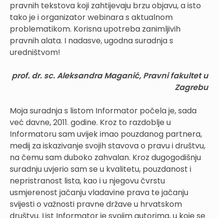
pravnih tekstova koji zahtijevaju brzu objavu, a isto
tako je i organizator webinara s aktualnom
problematikom. Korisna upotreba zanimljivih
pravnih alata. I nadasve, ugodna suradnja s
uredništvom!
prof. dr. sc. Aleksandra Maganić, Pravni fakultet u
Zagrebu
Moja suradnja s listom Informator počela je, sada
već davne, 2011. godine. Kroz to razdoblje u
Informatoru sam uvijek imao pouzdanog partnera,
medij za iskazivanje svojih stavova o pravu i društvu,
na čemu sam duboko zahvalan. Kroz dugogodišnju
suradnju uvjerio sam se u kvalitetu, pouzdanost i
nepristranost lista, kao i u njegovu čvrstu
usmjerenost jačanju vladavine prava te jačanju
svijesti o važnosti pravne države u hrvatskom
društvu. List Informator je svojim autorima, u koje se