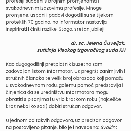
profesiji, suočeni s brojnim promjenama i
svakodnevnim izazovima profesije. Mnoge
promjene, usponi i padovi dogodili su se tijekom
proteklih 70 godina, no Informator nastavlja
inspirirati i činiti razlike. Stoga, sretan jubilej!
dr. sc. Jelena Čuveljak,
sutkinja Visokog trgovačkog suda RH
Kao dugogodišnji pretplatnik izuzetno sam
zadovoljan listom Informator. Uz pregršt zanimljivih i
stručnih članaka te velik broj obrazaca koji pomažu
u svakodnevnom radu, golemu pomoć predstavlja i
činjenica da se uredništvu Informatora mogu
obratiti s pitanjima i u vrlo kratkom roku (najčešće
kroz nekoliko sati) dobiti stručan odgovor.
U jednom od takvih odgovora, uz precizan odgovor
na postavljeno pitanje, bilo je i navedeno:
Svakim