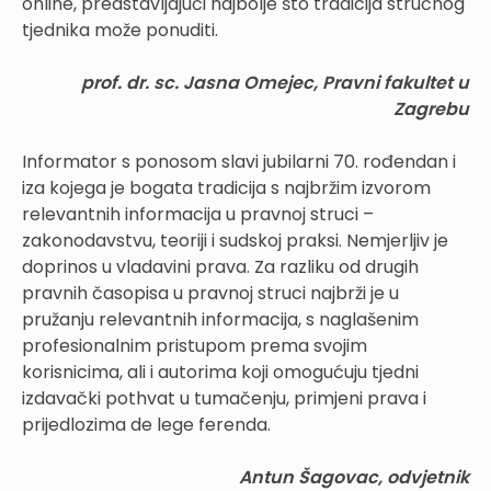
online, predstavljajući najbolje što tradicija stručnog
tjednika može ponuditi.
prof. dr. sc. Jasna Omejec, Pravni fakultet u
Zagrebu
Informator s ponosom slavi jubilarni 70. rođendan i
iza kojega je bogata tradicija s najbržim izvorom
relevantnih informacija u pravnoj struci –
zakonodavstvu, teoriji i sudskoj praksi. Nemjerljiv je
doprinos u vladavini prava. Za razliku od drugih
pravnih časopisa u pravnoj struci najbrži je u
pružanju relevantnih informacija, s naglašenim
profesionalnim pristupom prema svojim
korisnicima, ali i autorima koji omogućuju tjedni
izdavački pothvat u tumačenju, primjeni prava i
prijedlozima de lege ferenda.
Antun Šagovac, odvjetnik