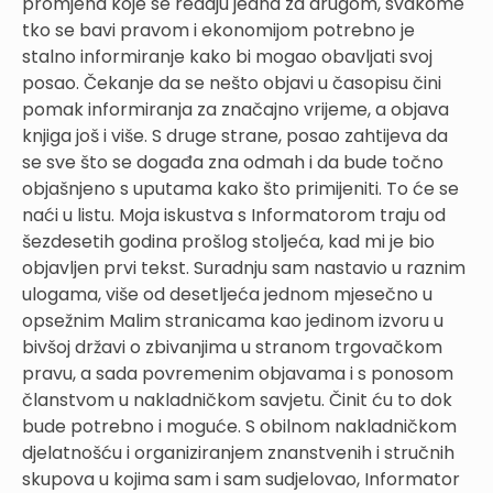
promjena koje se redaju jedna za drugom, svakome
tko se bavi pravom i ekonomijom potrebno je
stalno informiranje kako bi mogao obavljati svoj
posao. Čekanje da se nešto objavi u časopisu čini
pomak informiranja za značajno vrijeme, a objava
knjiga još i više. S druge strane, posao zahtijeva da
se sve što se događa zna odmah i da bude točno
objašnjeno s uputama kako što primijeniti. To će se
naći u listu. Moja iskustva s Informatorom traju od
šezdesetih godina prošlog stoljeća, kad mi je bio
objavljen prvi tekst. Suradnju sam nastavio u raznim
ulogama, više od desetljeća jednom mjesečno u
opsežnim Malim stranicama kao jedinom izvoru u
bivšoj državi o zbivanjima u stranom trgovačkom
pravu, a sada povremenim objavama i s ponosom
članstvom u nakladničkom savjetu. Činit ću to dok
bude potrebno i moguće. S obilnom nakladničkom
djelatnošću i organiziranjem znanstvenih i stručnih
skupova u kojima sam i sam sudjelovao, Informator