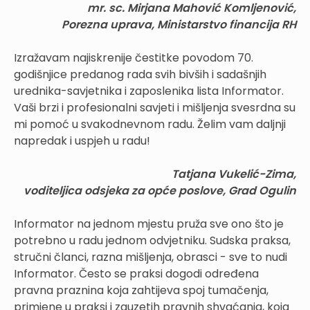
mr. sc. Mirjana Mahović Komljenović,
Porezna uprava, Ministarstvo financija RH
Izražavam najiskrenije čestitke povodom 70.
godišnjice predanog rada svih bivših i sadašnjih
urednika-savjetnika i zaposlenika lista Informator.
Vaši brzi i profesionalni savjeti i mišljenja svesrdna su
mi pomoć u svakodnevnom radu. Želim vam daljnji
napredak i uspjeh u radu!
Tatjana Vukelić-Zima,
voditeljica odsjeka za opće poslove, Grad Ogulin
Informator na jednom mjestu pruža sve ono što je
potrebno u radu jednom odvjetniku. Sudska praksa,
stručni članci, razna mišljenja, obrasci - sve to nudi
Informator. Često se praksi dogodi određena
pravna praznina koja zahtijeva spoj tumačenja,
primjene u praksi i zauzetih pravnih shvaćanja, koja