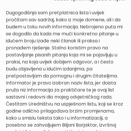
Dugogodišnja sam pretplatnica lista i uvijek
pročitam sav sadržaj, kako iz moje domene, ali i da
budem u toku novih informacija. Nebrojeno puta mi
se dogodilo da kada me muči konkretno pitanje u
idućem broju izađe neki članak ili praksa i
pronađem rješenje. Stalno koristim pravo na
postavljanje pisanih pitanja koja mi se pojavljuju u
praksi, na koja uvijek dobijem odgovor, a i često
budu objavljena u idućim izdanjima, pa
pretpostavljam da pomognu i drugim čitateljima.
Informator je pravo izabran naziv lista, jer doista
pruža niz informacija za praktičare te je ovaj list
sastavni i redovni dio mojeg odvjetničkog rada.
Čestitam Uredništvu na uspješnom listu, koji se kroz
godine odlično prilagođava brzim promjenama,
kako u smislu teksta tako i u informatizaciji, a
posebno se zahvaljujem Biljani Barjaktar, izvršnoj