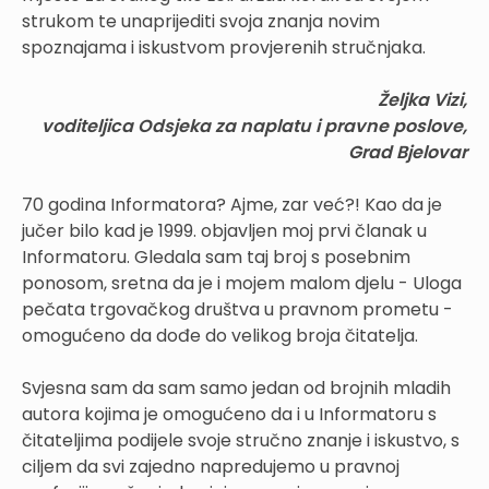
strukom te unaprijediti svoja znanja novim
spoznajama i iskustvom provjerenih stručnjaka.
Željka Vizi,
voditeljica Odsjeka za naplatu i pravne poslove,
Grad Bjelovar
70 godina Informatora? Ajme, zar već?! Kao da je
jučer bilo kad je 1999. objavljen moj prvi članak u
Informatoru. Gledala sam taj broj s posebnim
ponosom, sretna da je i mojem malom djelu - Uloga
pečata trgovačkog društva u pravnom prometu -
omogućeno da dođe do velikog broja čitatelja.
Svjesna sam da sam samo jedan od brojnih mladih
autora kojima je omogućeno da i u Informatoru s
čitateljima podijele svoje stručno znanje i iskustvo, s
ciljem da svi zajedno napredujemo u pravnoj