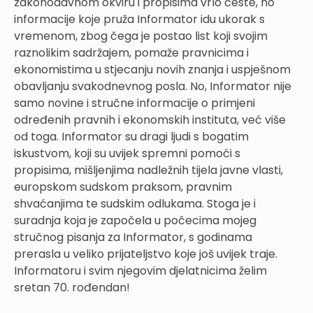
zakonodavnom okviru i propisima vrlo česte, no
informacije koje pruža Informator idu ukorak s
vremenom, zbog čega je postao list koji svojim
raznolikim sadržajem, pomaže pravnicima i
ekonomistima u stjecanju novih znanja i uspješnom
obavljanju svakodnevnog posla. No, Informator nije
samo novine i stručne informacije o primjeni
određenih pravnih i ekonomskih instituta, već više
od toga. Informator su dragi ljudi s bogatim
iskustvom, koji su uvijek spremni pomoći s
propisima, mišljenjima nadležnih tijela javne vlasti,
europskom sudskom praksom, pravnim
shvaćanjima te sudskim odlukama. Stoga je i
suradnja koja je započela u počecima mojeg
stručnog pisanja za Informator, s godinama
prerasla u veliko prijateljstvo koje još uvijek traje.
Informatoru i svim njegovim djelatnicima želim
sretan 70. rođendan!