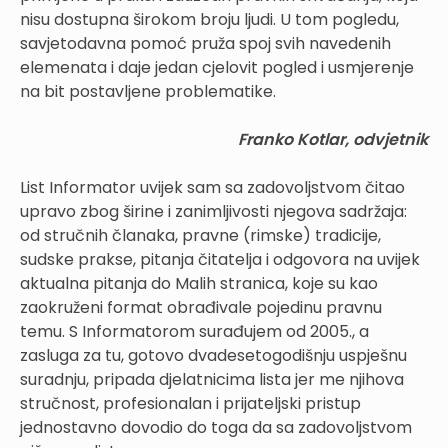
nisu dostupna širokom broju ljudi. U tom pogledu,
savjetodavna pomoć pruža spoj svih navedenih
elemenata i daje jedan cjelovit pogled i usmjerenje
na bit postavljene problematike.
Franko Kotlar, odvjetnik
List Informator uvijek sam sa zadovoljstvom čitao
upravo zbog širine i zanimljivosti njegova sadržaja:
od stručnih članaka, pravne (rimske) tradicije,
sudske prakse, pitanja čitatelja i odgovora na uvijek
aktualna pitanja do Malih stranica, koje su kao
zaokruženi format obrađivale pojedinu pravnu
temu. S Informatorom surađujem od 2005., a
zasluga za tu, gotovo dvadesetogodišnju uspješnu
suradnju, pripada djelatnicima lista jer me njihova
stručnost, profesionalan i prijateljski pristup
jednostavno dovodio do toga da sa zadovoljstvom