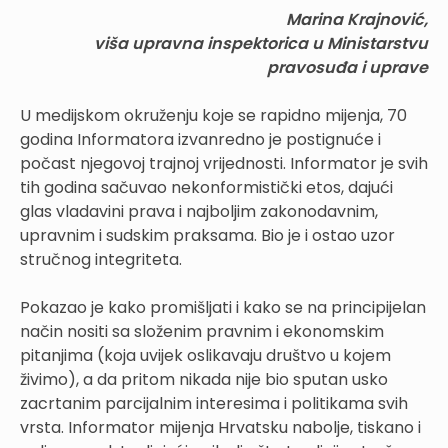
Marina Krajnović,
viša upravna inspektorica u Ministarstvu
pravosuđa i uprave
U medijskom okruženju koje se rapidno mijenja, 70
godina Informatora izvanredno je postignuće i
počast njegovoj trajnoj vrijednosti. Informator je svih
tih godina sačuvao nekonformistički etos, dajući
glas vladavini prava i najboljim zakonodavnim,
upravnim i sudskim praksama. Bio je i ostao uzor
stručnog integriteta.
Pokazao je kako promišljati i kako se na principijelan
način nositi sa složenim pravnim i ekonomskim
pitanjima (koja uvijek oslikavaju društvo u kojem
živimo), a da pritom nikada nije bio sputan usko
zacrtanim parcijalnim interesima i politikama svih
vrsta. Informator mijenja Hrvatsku nabolje, tiskano i