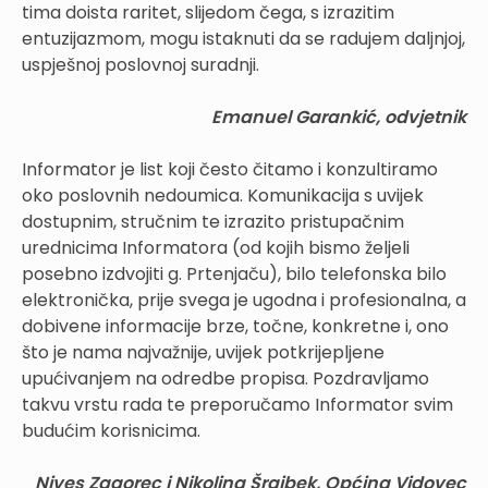
tima doista raritet, slijedom čega, s izrazitim
entuzijazmom, mogu istaknuti da se radujem daljnjoj,
uspješnoj poslovnoj suradnji.
Emanuel Garankić, odvjetnik
Informator je list koji često čitamo i konzultiramo
oko poslovnih nedoumica. Komunikacija s uvijek
dostupnim, stručnim te izrazito pristupačnim
urednicima Informatora (od kojih bismo željeli
posebno izdvojiti g. Prtenjaču), bilo telefonska bilo
elektronička, prije svega je ugodna i profesionalna, a
dobivene informacije brze, točne, konkretne i, ono
što je nama najvažnije, uvijek potkrijepljene
upućivanjem na odredbe propisa. Pozdravljamo
takvu vrstu rada te preporučamo Informator svim
budućim korisnicima.
Nives Zagorec i Nikolina Šrajbek, Općina Vidovec