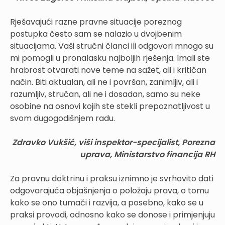
Rješavajući razne pravne situacije poreznog
postupka često sam se nalazio u dvojbenim
situacijama. Vaši stručni članci ili odgovori mnogo su
mi pomogli u pronalasku najboljih rješenja. Imali ste
hrabrost otvarati nove teme na sažet, ali i kritičan
način. Biti aktualan, ali ne i površan, zanimljiv, ali i
razumljiv, stručan, ali ne i dosadan, samo su neke
osobine na osnovi kojih ste stekli prepoznatljivost u
svom dugogodišnjem radu.
Zdravko Vukšić, viši inspektor-specijalist, Porezna
uprava, Ministarstvo financija RH
Za pravnu doktrinu i praksu iznimno je svrhovito dati
odgovarajuća objašnjenja o položaju prava, o tomu
kako se ono tumači i razvija, a posebno, kako se u
praksi provodi, odnosno kako se donose i primjenjuju