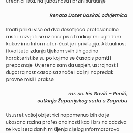
urednici lista, na ljubaznosti i brzini suradnje.
Renata Dozet Daskal, odvjetnica
Imati priliku više od dva desetljeća profesionalno
rasti i razvijati se uz časopis s tradicijom i ugledom
kakav ima Informator, čast je i privilegija. Aktualnost
i kvaliteta izdanja tijekom svih tih godina
karakteristike su po kojima se časopis pamti i
prepoznaje. Uvjerena sam da uspjeh, ustrajnost i
dugotrajnost časopisa znače i daljnji napredak
pravne misli i prakse.
mr. sc. Iris Gović – Penić,
sutkinja Županijskog suda u Zagrebu
Ususret vašoj obljetnici napomenuo bih da je
ukazana razina profesionalnosti kao i brzina odaziva
te kvaliteta danih mišljenja cijelog Informatorova