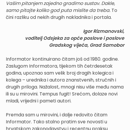
Vašim pitanjem zajedno gradimo sustav. Dakle,
samo pitajte koliko god puta mislite da treba.
To
čini razliku od nekih drugih nakladnika i portala.
Igor Rizmanovski,
voditelj Odsjeka za opće poslove i poslove
Gradskog vijeća, Grad Samobor
Informator kontinuirano čitam još od 1980. godine.
Zaslugom Informatora, tijekom tih četrdesetak
godina, upoznao sam velik broj dragih kolegica i
kolega – urednika i autora znanstvenih, stručnih i
drugih priloga. Nažalost, mnogi nisu više među nama
ili su u mirovini. Tempus fugit! Srećom, dolaze novi
mladi, vrijedni i pameti autori.
Premda sam u mirovini, i dalje redovito čitam
Informator. Tako stalno pratim sve novosti u
hrvatskom zakonodavstvu i recentnu praksu