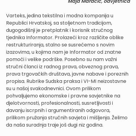
Maja Maračić, odvjetnica
Varteks, jedina tekstilna i modna kompanija u
Republici Hrvatskoj, sa stoljetnom tradicijom,
dugogodišnji je pretplatnik i korisnik stručnog
tjednika Informator. Prolazeći kroz različite oblike
restrukturiranja, stalno se susrećemo s novim
izazovima, u kojima nam je Informator od znatne
pomoći i velike podrške. Posebno su nam važni
stručni članci iz radnog prava, obveznog prava,
prava trgovačkih društava, javne nabave i poreznih
propisa. Rubrike Sudska praksa i VI-MI neizostavne
su u našoj svakodnevnici. Ovom prilikom
pohvaljujemo ekonomske i pravne savjetnike na
djelotvornosti, profesionalnosti, susretljivosti i
davanju iscrpnih i argumentiranih odgovora,
prilikom pružanja stručnih savjeta i mišljenja. Želimo
da naša suradnja traje još dugi niz godina.