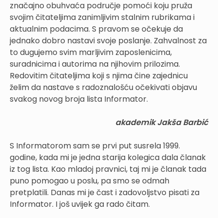
značajno obuhvaća područje pomoći koju pruža
svojim čitateljima zanimljivim stalnim rubrikama i
aktualnim podacima. S pravom se očekuje da
jednako dobro nastavi svoje poslanje. Zahvalnost za
to dugujemo svim marljivim zaposlenicima,
suradnicima i autorima na njihovim prilozima.
Redovitim čitateljima koji s njima čine zajednicu
želim da nastave s radoznalošću očekivati objavu
svakog novog broja lista Informator.
akademik Jakša Barbić
S Informatorom sam se prvi put susrela 1999.
godine, kada mi je jedna starija kolegica dala članak
iz tog lista. Kao mladoj pravnici, taj mi je članak tada
puno pomogao u poslu, pa smo se odmah
pretplatili. Danas mi je čast i zadovoljstvo pisati za
Informator. I još uvijek ga rado čitam.