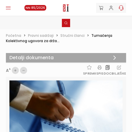
NN 85/2026
Početna
>
Pravni sadržaji
>
Stručni članci
>
Tumačenja
Kolektivnog ugovora za drža...
Detalji dokumenta
A
A
SPREMI
ISPIS
DOC
BILJEŠKE