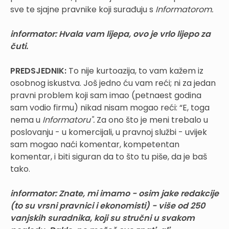
sve te sjajne pravnike koji surađuju s
Informatorom.
informator: Hvala vam lijepa, ovo je vrlo lijepo za
čuti.
PREDSJEDNIK:
To nije kurtoazija, to vam kažem iz
osobnog iskustva. Još jedno ću vam reći; ni za jedan
pravni problem koji sam imao (petnaest godina
sam vodio firmu) nikad nisam mogao reći: “E, toga
nema u
Informatoru".
Za ono što je meni trebalo u
poslovanju - u komercijali, u pravnoj službi - uvijek
sam mogao naći komentar, kompetentan
komentar, i biti siguran da to što tu piše, da je baš
tako.
informator: Znate, mi imamo - osim jake redakcije
(to su vrsni pravnici i ekonomisti) - više od 250
vanjskih suradnika, koji su stručni u svakom