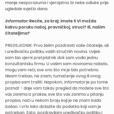
manje nesporazuma i vjerojatno bi neke odluke prije
ugledale svjetlo dana.
informator:
Recite, za kraj; imate li Vi možda
kakvu poruku našoj, pravničkoj, struci? Ili, našim
čitateljima?
PREDSJEDNIK: Prvo želim pozdraviti vaše čitatelje, ali
i uređivačku politiku vaših stručnih novina. Uvijek
sam bio vjerni pretplatnik dok sam vodio jednu
konzultantsku firmu. U vašim sam novinama nalazio,
mogu vam reći, sve ono što mi je bilo potrebno.
Nisam trebao, ne znam, tumačenje ovog ili onog
propisa sam tražiti. Napokon,
Informator
je po tome
poznat - daje vam takav pregled da možete sve što
vas zanima iz prakse, sve što vas zanima u pitanju
propisa, naći u nekom broju koji je ne znam kada
izašao. I vrlo lako dolazite do podatka koji vam je
potreban. Zato, pozdravljam uređivačku politiku i