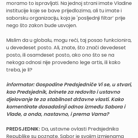
moramo to ispravljati. Na jednoj strani imate Vladine
institucije koje se bave prijedlozima, ali tu imate i
saborsku organizaciju, koja je 'posljednji filtar’ prije
nego što zakon bude usvojen.
Mislim da u globalu, mogu reći, taj posao funkcionira,
u devedeset posto. Ali, znate, što znači devedeset
posto, ili osamdeset posto, ako ono što se na
nekoga odnosi nije provedeno lege artis, ili kako
treba, je li?
informator:
Gospodine Predsjedniče Vi se, u stvari,
kao Predsjednik, brinete za redovito i ustavno
djelovanje te za stabilnost državne vlasti. Kako
komentirate dosadašnji odnos između Sabora i
Vlade, a onda, nastavno, i prema Vama?
PREDSJEDNIK:
Da, ustavne ovlasti Predsjednika
Republike su poznate. Sabor je svojim izmjenama