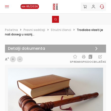
NN 85/2026
Početna
>
Pravni sadržaji
>
Stručni članci
>
Trodioba vlasti je
naš doseg u sazrij...
Detalji dokumenta
A
A
SPREMI
ISPIS
DOC
BILJEŠKE