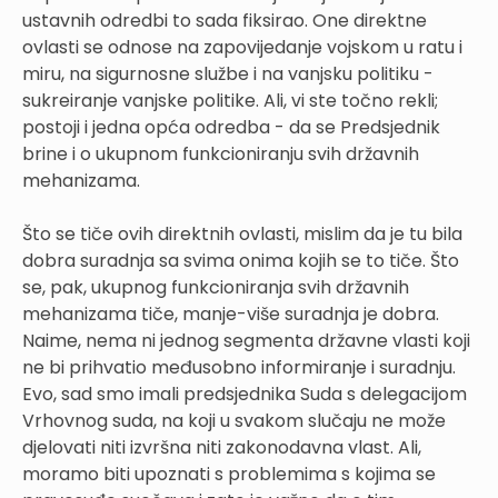
ustavnih odredbi to sada fiksirao. One direktne
ovlasti se odnose na zapovijedanje vojskom u ratu i
miru, na sigurnosne službe i na vanjsku politiku -
sukreiranje vanjske politike. Ali, vi ste točno rekli;
postoji i jedna opća odredba - da se Predsjednik
brine i o ukupnom funkcioniranju svih državnih
mehanizama.
Što se tiče ovih direktnih ovlasti, mislim da je tu bila
dobra suradnja sa svima onima kojih se to tiče. Što
se, pak, ukupnog funkcioniranja svih državnih
mehanizama tiče, manje-više suradnja je dobra.
Naime, nema ni jednog segmenta državne vlasti koji
ne bi prihvatio međusobno informiranje i suradnju.
Evo, sad smo imali predsjednika Suda s delegacijom
Vrhovnog suda, na koji u svakom slučaju ne može
djelovati niti izvršna niti zakonodavna vlast. Ali,
moramo biti upoznati s problemima s kojima se