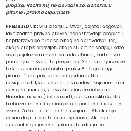
propisa. Recite mi, ne dovodi li se, donekle, u
pitanje i pravna sigurnost?
PREDSJEDNIK:
Vi u pitanju, u stvari, dajete i odgovor,
lako znamo pravno pravilo: nepoznavanje propisa i
nepridržavanje propisa nikog ne opravdava. Jer,
ako je propis objavljen, ako je stupio na snagu, i kaže
se, u prijelaznim i završnim odredbama, kad se što
primjenjuje - sve je to propisano. Ali, je li moguće sve
to konzumirati, pretočiti u praksu? - to je drugo
pitanje. Tu se pokazuje onda jedna velika
nesigurnost. I, kad gledate još i sudove koji nemaju ni
dovoljno financija, pa svaki sudac ne dobiva ni
Narodne novine (dobiva sud), i sad zamislite koliko
treba vremena da jedan propis postane dostupan
svima. Za to treba određeno vrijeme. Ali, ako nije
došao do propisa, to ga ne ispričava. Ako nije
upoznat s njegovim regulama, to nikoga ne