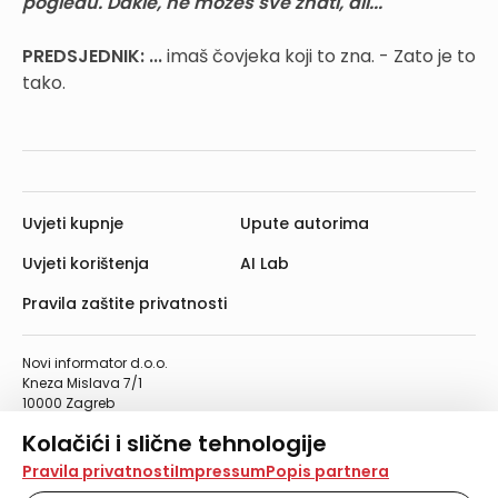
pogledu. Dakle, ne možeš sve znati, ali...
PREDSJEDNIK: ...
imaš čovjeka koji to zna. - Zato je to
tako.
Uvjeti kupnje
Upute autorima
Uvjeti korištenja
AI Lab
Pravila zaštite privatnosti
Novi informator d.o.o.
Kneza Mislava 7/1
10000 Zagreb
Telefon: 01/4555-454
Kolačići i slične tehnologije
Telefaks: 01/4612-553
info@informator.hr
Na našoj web stranici koristimo kolačiće i slične
Pravila privatnosti
Impressum
Popis partnera
tehnologije za pohranu, čitanje i obradu informacija na