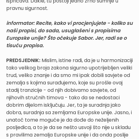
ispričava. Dakle, tu postoji jedno zrno sumnje u
pravnu sigurnost.
informator:
Recite, kako vi procjenjujete - koliko su
naši propisi, do sada, usuglašeni s propisima
Europske unije? Što očekuje Sabor. Jer, radi se o
tisuću propisa.
PREDSJEDNIK:
Mislim, istine radi, da je u harmonizaciji
tako velikog broja zakona sigurno upotrijebljen veliki
trud, veliko znanje i da smo mi ipak dobili savjete od
zemalja s kojima surađujemo, koje su prošle ovaj
stadij tranzicije - od njih dobivamo savjete, od
njihovih stručnih timova - tako da se nedostaci
dobrim dijelom isključuju. Jer, ta je suradnja jako
dobra, suradnja sa zemljama Europske unije. Jasno, i
unatoč tome moguće je da dođe do neželjenih
posljedica, a to je da se nešto usvoji što nije u skladu
s pravilima zemalja Europske unije i da onda poslije