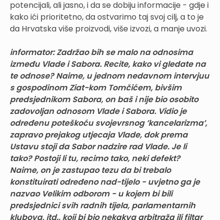
potencijali, ali jasno, i da se dobiju informacije - gdje i
kako ići prioritetno, da ostvarimo taj svoj cilj, a to je
da Hrvatska više proizvodi, više izvozi, a manje uvozi.
informator: Zadržao bih se malo na odnosima
između Vlade i Sabora. Recite, kako vi gledate na
te odnose? Naime, u jednom nedavnom intervjuu
s gospodinom Ziat-kom Tomčićem, bivšim
predsjednikom Sabora, on baš i nije bio osobito
zadovoljan odnosom Vlade i Sabora. Vidio je
određenu poteškoću svojevrsnog ’kancelarizma’,
zapravo prejakog utjecaja Vlade, dok prema
Ustavu stoji da Sabor nadzire rad Vlade. Je li
tako? Postoji li tu, recimo tako, neki defekt?
Naime, on je zastupao tezu da bi trebalo
konstituirati određeno nad-tijelo - uvjetno ga je
nazvao Velikim odborom - u kojem bi bili
predsjednici svih radnih tijela, parlamentarnih
klubova, itd., koji bi bio nekakva arbitraža ili filtar