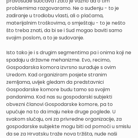
pravosuđe suočava i zato je važno da o tim
problemima razgovaramo. Ne o suđenju - to je
zadiranje u trodiobu vlasti, ali o plaćama,
materijalnim troškovima, o smještaju - to je nešto
što treba znati, da bi se i Sud mogao baviti samo
svojim poslom, a to je sudovanje.
Isto tako je i s drugim segmentima pa i onima koji ne
spadaju u državne mehanizme. Evo, recimo,
Gospodarska komora izvrsno surađuje s ovim
Uredom. Kad organiziram posjete stranim
zemljama, uvijek gledam da predstavnici
Gospodarske komore budu tamo sa svojim
pandanima. Kod nas su gospodarski subjekti
obvezni članovi Gospodarske komore, pa to
upućuje na to da imaju neke druge poglede. U
svakom slučaju, oni za privredne organizacije, za
gospodarske subjekte mogu biti od pomoći u smislu
da se za Hrvatsku traže nova tržišta, nude naši