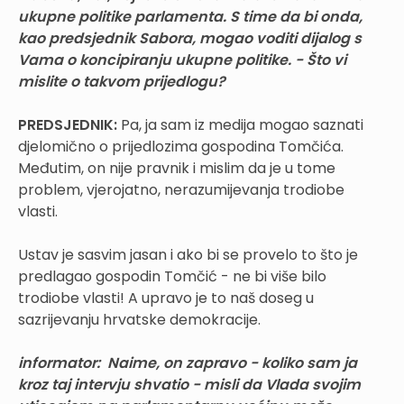
ukupne politike parlamenta. S time da bi onda,
kao predsjednik Sabora, mogao voditi dijalog s
Vama o koncipiranju ukupne politike. - Što vi
mislite o takvom prijedlogu?
PREDSJEDNIK:
Pa, ja sam iz medija mogao saznati
djelomično o prijedlozima gospodina Tomčića.
Međutim, on nije pravnik i mislim da je u tome
problem, vjerojatno, nerazumijevanja trodiobe
vlasti.
Ustav je sasvim jasan i ako bi se provelo to što je
predlagao gospodin Tomčić - ne bi više bilo
trodiobe vlasti! A upravo je to naš doseg u
sazrijevanju hrvatske demokracije.
informator: Naime, on zapravo - koliko sam ja
kroz taj intervju shvatio - misli da Vlada svojim