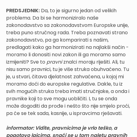
PREDSJEDNIK:
Da, to je sigurno jedan od velikih
problema. Da bi se harmoniziralo naše
zakonodavstvo sa zakonodavstvom Europske unije,
treba puno stručnog rada. Treba poznavati strano
zakonodavstvo, pa ga komparirati s našim,
predlagati kako ga harmonizirati na najlakši način -
moramo li donositi novi zakon ili ga moramo samo
izmijeniti? Sve to
pravni
znalci moraju riješiti. Ali, tu
nisu samo pravnici, tu je više struka obuhvaćeno. Tu
je, u stvari, čitava djelatnost zahvaćena, u kojoj mi
moramo doći do europske regulative. Dakle, tu iz
svih mogućih struka treba imati stručnjake, a onda i
pravnike koji to sve mogu uobličiti. I, tu se onda
može dogoditi da prođe i nešto što nije smjelo proći,
pa će se tek sada, kasnije, u ispravcima rješavati.
informator:
Vidite, pravnicima je vrlo teško, a
pogotovo laicima, snaći se u tom naletu pravnih