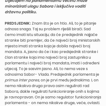
utjecajem na parlamentarnu većinu može
minorizirati ulogu Sabora i isključivo voditi
državnu politiku.
PREDSJEDNIK:
Znam što je on htio. Ali, to je pitanje
odnosa snaga. Taj su problem riješili birači. Sad
ćemo imati istu situaciju; da će predsjednik najjače
stranke biti premijer, da će najveći broj ministarskih
mjesta imati stranka koja je dobila najveći broj
mandata. A, jasno da će i kao predsjednik stranke i
član stranke koja ima najveći broj zastupnika u
parlamentu i najveći broj mandata, imati i određeni
utjecaj. To je sasvim jasno. Ali, to nema veze s
odnosima Sabor- Vlada. Predsjednik parlamenta je
primus inter pares,
on je prvi među jednakima. I, on
nema nikakva druga prava osim regulirati rad
Sabora, dakle regulirati funkcioniranje onih s kojima
je ravnopravan. On je samo regulator funkcioniranja
parlamenta - on nema nikakve druge, veće, ovlasti.