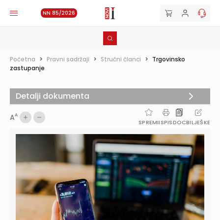
NN 85/2026
Početna
>
Pravni sadržaji
>
Stručni članci
>
Trgovinsko
zastupanje
Detalji dokumenta
A
A
SPREMI
ISPIS
DOC
BILJEŠKE