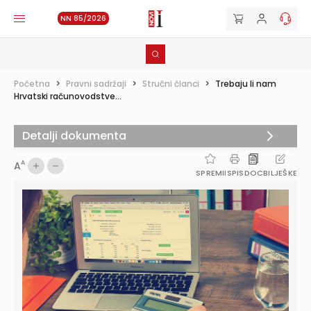
NN 85/2026
Početna
>
Pravni sadržaji
>
Stručni članci
>
Trebaju li nam
Hrvatski računovodstve...
Detalji dokumenta
A
A
SPREMI
ISPIS
DOC
BILJEŠKE