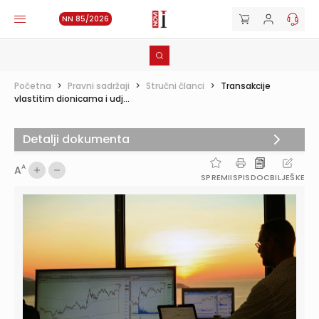
NN 85/2026
Početna
>
Pravni sadržaji
>
Stručni članci
>
Transakcije
vlastitim dionicama i udj...
Detalji dokumenta
A
A
SPREMI
ISPIS
DOC
BILJEŠKE