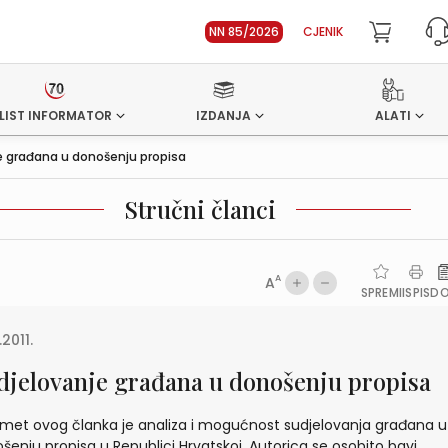
NN 85/2026
CJENIK
LIST INFORMATOR
IZDANJA
ALATI
e građana u donošenju propisa
Stručni članci
A
A
SPREMI
ISPIS
D
.2011.
djelovanje građana u donošenju propisa
met ovog članka je analiza i mogućnost sudjelovanja građana u
šenju propisa u Republici Hrvatskoj. Autorica se osobito bavi