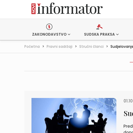
ZAKONODAVSTVO
SUDSKA PRAKSA
Početna
>
Pravni sadržaji
>
Stručni članci
>
Sudjelovanj
01.10
Su
Pred
dono