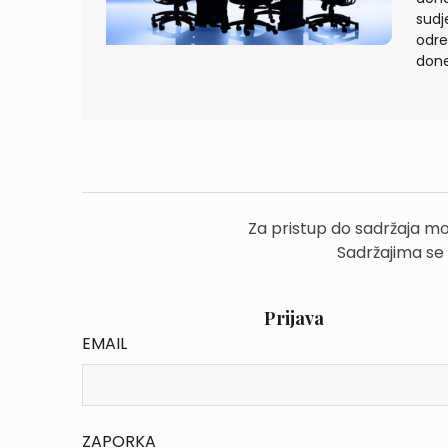
sudj
odre
done
Za pristup do sadržaja mo
Sadržajima se
Prijava
EMAIL
ZAPORKA