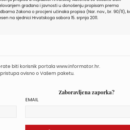
elovanjem građana i javnosti u donošenju propisam prema
dbama Zakona o procjeni učinaka propisa (Nar. nov., br. 90/11), ko
sen na sjednici Hrvatskoga sabora 15. srpnja 2011.
rate biti korisnik portala www.informator.hr.
 pristupa ovisno o Vašem paketu.
Zaboravljena zaporka?
EMAIL