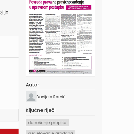
ji je
Autor
Danijela Romić
Ključne riječi
donošenje propisa
sudjelovanje građana