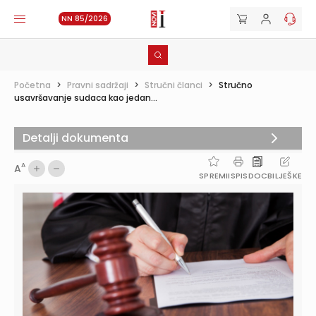
NN 85/2026
Početna
>
Pravni sadržaji
>
Stručni članci
>
Stručno
usavršavanje sudaca kao jedan...
Detalji dokumenta
A
A
SPREMI
ISPIS
DOC
BILJEŠKE