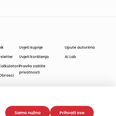
ik
Uvjeti kupnje
Upute autorima
sletter
Uvjeti korištenja
AI Lab
Kalkulatori
Pravila zaštite
privatnosti
Obrasci
aju. Time poboljšavamo korisničko iskustvo,
 više web stranica i uređaja u tu svrhu. Naši partneri
Samo nužno
Prihvati sve
e. Opcija „Prihvati sve“ omogućuje postavljanje i