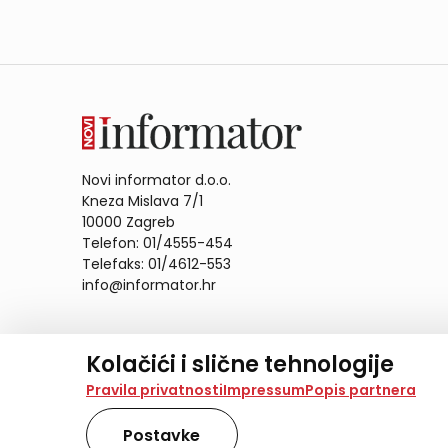
Novi informator d.o.o.
Kneza Mislava 7/1
10000 Zagreb
Telefon: 01/4555-454
Telefaks: 01/4612-553
info@informator.hr
PRATITE NAS:
Kolačići i slične tehnologije
Na našoj web stranici koristimo kolačiće i slične te
Pravila privatnosti
Impressum
Popis partnera
analiziramo promet na stranici te prikazujemo sadržaje
također koriste ove tehnologije.
Postavke
Odabirom opcije „Samo nužno“ prihvaćate samo one ko