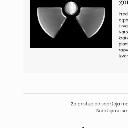
go
Pred
otpa
Hrvat
Naro
krat
plan
razv
izvo
Za pristup do sadržaja mo
Sadržajima se