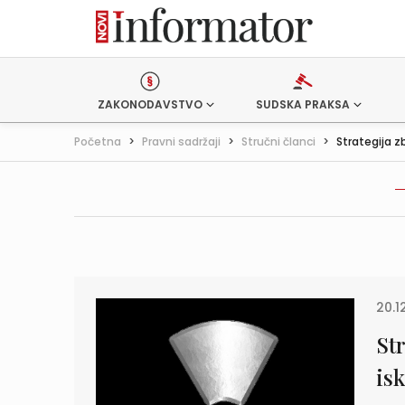
ZAKONODAVSTVO
SUDSKA PRAKSA
Početna
>
Pravni sadržaji
>
Stručni članci
>
Strategija z
20.1
St
is