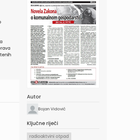
o
ka
erava
štenih
Autor
Bojan Vidović
Ključne riječi
radioaktvini otpad