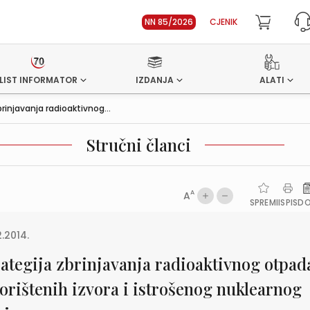
NN 85/2026
CJENIK
LIST INFORMATOR
IZDANJA
ALATI
brinjavanja radioaktivnog...
Stručni članci
A
A
SPREMI
ISPIS
D
2.2014.
rategija zbrinjavanja radioaktivnog otpad
korištenih izvora i istrošenog nuklearnog