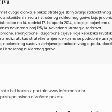
riva
met ovoga članka je prikaz Strategije zbrinjavanja radioaktivnog
da, iskorištenih izvora i istrošenog nuklearnog goriva koju je doni
ski sabor na 14. sjednici 17. listopada 2014., a koja je objavljena u
dnim novinama, broj 125/14. Navedena Strategija sadržava
koročne, srednjoročne i dugoročne ciljeve, koje Republika Hrvats
ira realizirati, kao strateške smjernice kojima se podrobnije usmj
oj nacionalnog sustava zbrinjavanja radioaktivnog otpada, iskori
ra i istrošenog nuklearnog goriva.
rate biti korisnik portala www.informator.hr.
 pristupa ovisno o Vašem paketu.