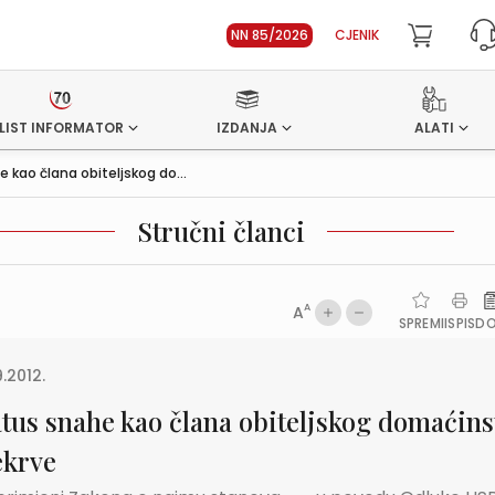
NN 85/2026
CJENIK
LIST INFORMATOR
IZDANJA
ALATI
 kao člana obiteljskog do...
Stručni članci
A
A
SPREMI
ISPIS
D
9.2012.
atus snahe kao člana obiteljskog domaćins
ekrve