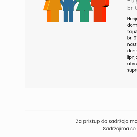
– u
br. 
Neri
doma
taj 
br. 
nast
dono
lipn
utvr
supr
Za pristup do sadržaja mo
Sadržajima se