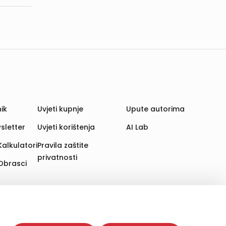
ik
Uvjeti kupnje
Upute autorima
sletter
Uvjeti korištenja
AI Lab
Kalkulatori
Pravila zaštite
privatnosti
Obrasci
aju. Time poboljšavamo korisničko iskustvo,
 više web stranica i uređaja u tu svrhu. Naši partneri