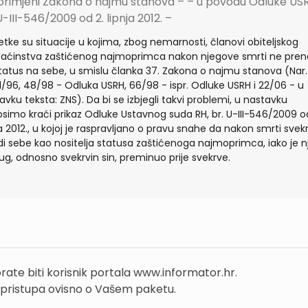
 primjeni Zakona o najmu stanova – – u povodu Odluke US
U-III-546/2009 od 2. lipnja 2012. –
jetke su situacije u kojima, zbog nemarnosti, članovi obiteljskog
ćinstva zaštićenog najmoprimca nakon njegove smrti ne pren
status na sebe, u smislu članka 37. Zakona o najmu stanova (Nar.
91/96, 48/98 - Odluka USRH, 66/98 - ispr. Odluke USRH i 22/06 - u
avku teksta: ZNS). Da bi se izbjegli takvi problemi, u nastavku
simo kraći prikaz Odluke Ustavnog suda RH, br. U-III-546/2009 od
ja 2012., u kojoj je raspravljano o pravu snahe da nakon smrti svek
di sebe kao nositelja statusa zaštićenoga najmoprimca, iako je n
ug, odnosno svekrvin sin, preminuo prije svekrve.
rate biti korisnik portala www.informator.hr.
 pristupa ovisno o Vašem paketu.