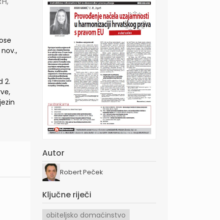
RH,
ose
 nov.,
 2.
rve,
jezin
Autor
Robert Peček
Ključne riječi
obiteljsko domaćinstvo