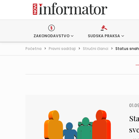
ZAKONODAVSTVO
SUDSKA PRAKSA
Početna
>
Pravni sadržaji
>
Stručni članci
>
Status snahe
01.0
St
sv