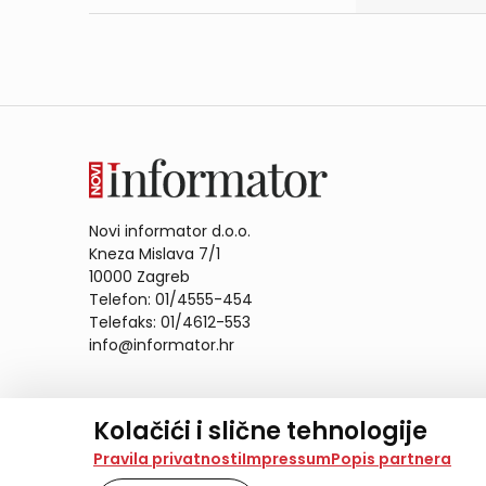
Novi informator d.o.o.
Kneza Mislava 7/1
10000 Zagreb
Telefon: 01/4555-454
Telefaks: 01/4612-553
info@informator.hr
PRATITE NAS:
Kolačići i slične tehnologije
Na našoj web stranici koristimo kolačiće i slične te
Pravila privatnosti
Impressum
Popis partnera
analiziramo promet na stranici te prikazujemo sadržaje