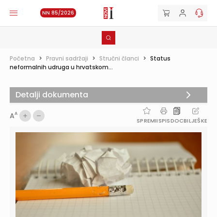
NN 85/2026
Početna
>
Pravni sadržaji
>
Stručni članci
>
Status
neformalnih udruga u hrvatskom...
Detalji dokumenta
A
A
SPREMI
ISPIS
DOC
BILJEŠKE