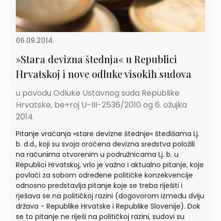
06.09.2014.
»Stara devizna štednja« u Republici
Hrvatskoj i nove odluke visokih sudova
u povodu Odluke Ustavnog suda Republike
Hrvatske, be+roj U-III-2536/2010 og 6. ožujka
2014.
Pitanje vraćanja »stare devizne štednje« štedišama Lj.
b. d.d., koji su svoja oročena devizna sredstva položili
na računima otvorenim u podružnicama Lj. b. u
Republici Hrvatskoj, vrlo je važno i aktualno pitanje, koje
povlači za sobom određene političke konzekvencije
odnosno predstavlja pitanje koje se treba riješiti i
rješava se na političkoj razini (dogovorom između dviju
država - Republike Hrvatske i Republike Slovenije). Dok
se to pitanje ne riješi na političkoj razini, sudovi su