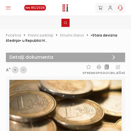
NN 85/2026
Početna
>
Pravni sadržaji
>
Stručni članci
>
»Stara devizna
štednja« u Republici H...
Detalji dokumenta
A
A
SPREMI
ISPIS
DOC
BILJEŠKE