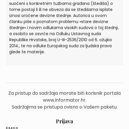
suočeni s konkretnim tužbama građana (štediša) o
tome postoji li ili ne obveza da se štedišama isplate
iznosi oročene devizne štednje. Autorica u ovom
članku piše o poznatom problemu »stare devizne
štednje« i novim odlukama visokih sudova o toj štednji,
a osobito se osvrće na Odluku Ustavnog suda
Republike Hrvatske, broj U-III-2536/2010 od 6. ožujka
2014., te na odluke Europskog suda za ljudska prava
glede te materije.
Za pristup do sadržaja morate biti korisnik portala
www.informator.hr.
Sadržajima se pristupa ovisno o Vašem paketu.
Prijava
EMAIL