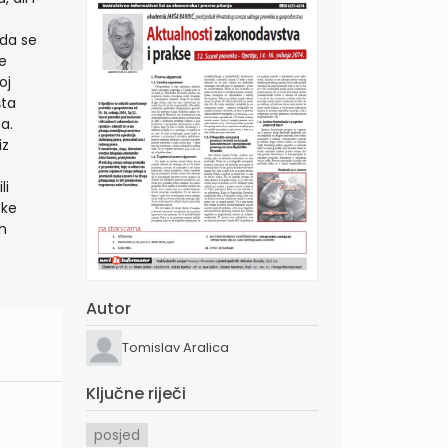
 da se
e
oj
šta
a.
iz
li
ske
h
Autor
Tomislav Aralica
Ključne riječi
posjed