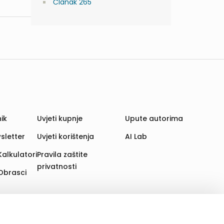
Članak 265
ik
Uvjeti kupnje
Upute autorima
sletter
Uvjeti korištenja
AI Lab
Kalkulatori
Pravila zaštite
privatnosti
Obrasci
aju. Time poboljšavamo korisničko iskustvo,