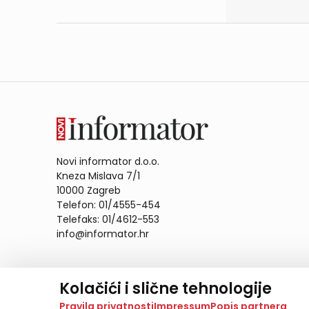
Novi informator d.o.o.
Kneza Mislava 7/1
10000 Zagreb
Telefon: 01/4555-454
Telefaks: 01/4612-553
info@informator.hr
PRATITE NAS:
Kolačići i slične tehnologije
Na našoj web stranici koristimo kolačiće i slične te
Pravila privatnosti
Impressum
Popis partnera