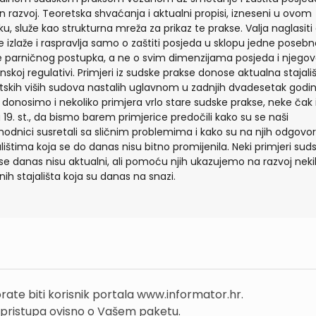
in razvoj. Teoretska shvaćanja i aktualni propisi, izneseni u ovom
ku, služe kao strukturna mreža za prikaz te prakse. Valja naglasiti
e izlaže i raspravlja samo o zaštiti posjeda u sklopu jedne posebn
e parničnog postupka, a ne o svim dimenzijama posjeda i njegov
nskoj regulativi. Primjeri iz sudske prakse donose aktualna stajali
tskih viših sudova nastalih uglavnom u zadnjih dvadesetak godin
, donosimo i nekoliko primjera vrlo stare sudske prakse, neke čak 
a 19. st., da bismo barem primjerice predočili kako su se naši
hodnici susretali sa sličnim problemima i kako su na njih odgovori
alištima koja se do danas nisu bitno promijenila. Neki primjeri sud
se danas nisu aktualni, ali pomoću njih ukazujemo na razvoj neki
nih stajališta koja su danas na snazi.
rate biti korisnik portala www.informator.hr.
 pristupa ovisno o Vašem paketu.