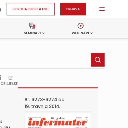
ISPROBAJ BESPLATNO
PRIJAVA
SEMINARI
WEBINARI
OC
BILJEŠKE
Br. 6273-6274 od
19. travnja 2014.
 s
ali i