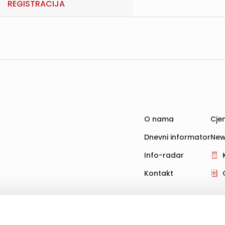
REGISTRACIJA
O nama
Cjen
Dnevni informator
New
Info-radar
Kontakt
hnologije za pohranu, čitanje i obradu informacija na vašem uređ