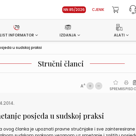
NN 85/2026
CJENIK
LIST INFORMATOR
IZDANJA
ALATI
sjeda u sudskoj praksi
Stručni članci
A
A
SPREMI
ISPIS
D
4.2014.
etanje posjeda u sudskoj praksi
a ovog članka je upoznati pravne stručnjake i sve zainteresirane
alnom sudskom praksom vezanom uz smetanje i zaštitu posjeda, 