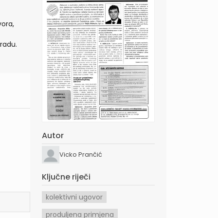
vora,
radu.
Autor
Vicko Prančić
Ključne riječi
kolektivni ugovor
produljena primjena