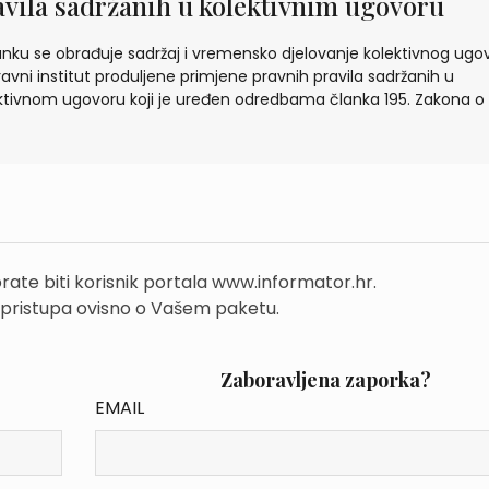
avila sadržanih u kolektivnim ugovoru
anku se obrađuje sadržaj i vremensko djelovanje kolektivnog ugo
ravni institut produljene primjene pravnih pravila sadržanih u
ktivnom ugovoru koji je uređen odredbama članka 195. Zakona o 
rate biti korisnik portala www.informator.hr.
 pristupa ovisno o Vašem paketu.
Zaboravljena zaporka?
EMAIL