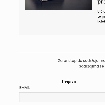
pr
U čl
te p
kole
Za pristup do sadržaja mo
Sadržajima se
Prijava
EMAIL