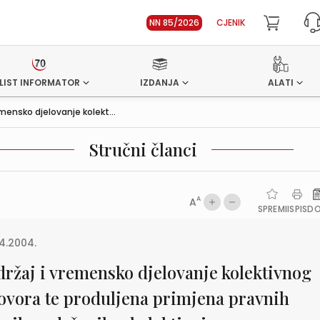
NN 85/2026
CJENIK
LIST INFORMATOR
IZDANJA
ALATI
emensko djelovanje kolekt...
Stručni članci
A
A
SPREMI
ISPIS
D
4.2004.
držaj i vremensko djelovanje kolektivnog
ovora te produljena primjena pravnih