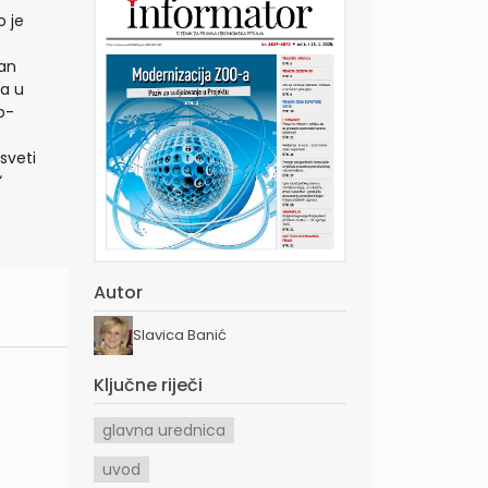
 je
čan
na u
o-
sveti
“
Autor
Slavica Banić
Ključne riječi
glavna urednica
uvod