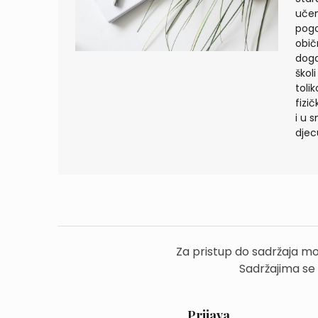
učen
pogo
obič
doga
škol
toli
fizi
i u 
djec
Za pristup do sadržaja mo
Sadržajima se
Prijava