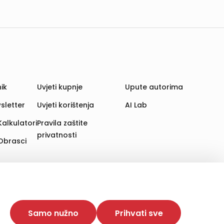
ik
Uvjeti kupnje
Upute autorima
sletter
Uvjeti korištenja
AI Lab
Kalkulatori
Pravila zaštite
privatnosti
Obrasci
aju. Time poboljšavamo korisničko iskustvo,
 više web stranica i uređaja u tu svrhu. Naši partneri
Samo nužno
Prihvati sve
e. Opcija „Prihvati sve“ omogućuje postavljanje i