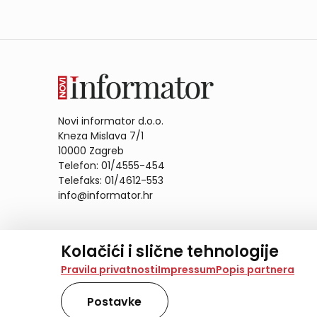
Novi informator d.o.o.
Kneza Mislava 7/1
10000 Zagreb
Telefon: 01/4555-454
Telefaks: 01/4612-553
info@informator.hr
PRATITE NAS:
Kolačići i slične tehnologije
Na našoj web stranici koristimo kolačiće i slične te
Pravila privatnosti
Impressum
Popis partnera
analiziramo promet na stranici te prikazujemo sadržaje
također koriste ove tehnologije.
Postavke
Odabirom opcije „Samo nužno“ prihvaćate samo one ko