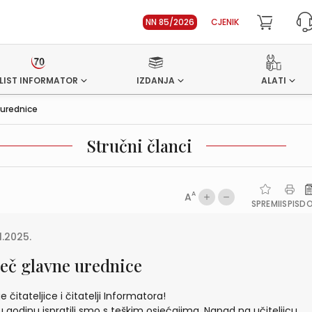
NN 85/2026
CJENIK
LIST INFORMATOR
IZDANJA
ALATI
 urednice
Stručni članci
A
A
SPREMI
ISPIS
D
1.2025.
ječ glavne urednice
 čitateljice i čitatelji Informatora!
u godinu ispratili smo s teškim osjećajima. Napad na učiteljicu,