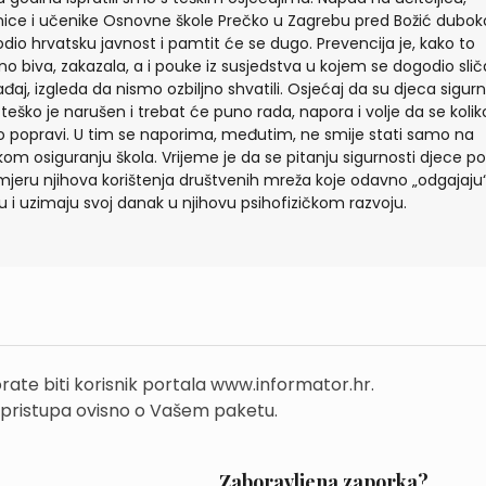
ice i učenike Osnovne škole Prečko u Zagrebu pred Božić duboko
dio hrvatsku javnost i pamtit će se dugo. Prevencija je, kako to
no biva, zakazala, a i pouke iz susjedstva u kojem se dogodio sli
đaj, izgleda da nismo ozbiljno shvatili. Osjećaj da su djeca sigur
i teško je narušen i trebat će puno rada, napora i volje da se kolik
ko popravi. U tim se naporima, međutim, ne smije stati samo na
čkom osiguranju škola. Vrijeme je da se pitanju sigurnosti djece po
smjeru njihova korištenja društvenih mreža koje odavno „odgajaju
u i uzimaju svoj danak u njihovu psihofizičkom razvoju.
rate biti korisnik portala www.informator.hr.
 pristupa ovisno o Vašem paketu.
Zaboravljena zaporka?