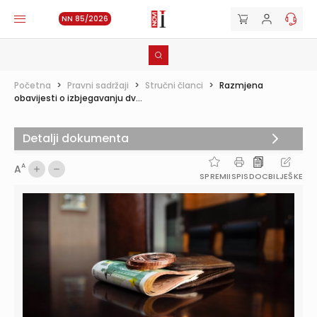
NN 85/2026
Početna
>
Pravni sadržaji
>
Stručni članci
>
Razmjena
obavijesti o izbjegavanju dv...
Detalji dokumenta
A
A
SPREMI
ISPIS
DOC
BILJEŠKE