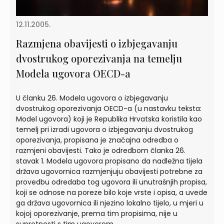
12.11.2005.
Razmjena obavijesti o izbjegavanju
dvostrukog oporezivanja na temelju
Modela ugovora OECD-a
U članku 26. Modela ugovora o izbjegavanju
dvostrukog oporezivanja OECD-a (u nastavku teksta:
Model ugovora) koji je Republika Hrvatska koristila kao
temelj pri izradi ugovora o izbjegavanju dvostrukog
oporezivanja, propisana je značajna odredba o
razmjeni obavijesti. Tako je odredbom članka 26.
stavak 1. Modela ugovora propisano da nadležna tijela
država ugovornica razmjenjuju obavijesti potrebne za
provedbu odredaba tog ugovora ili unutrašnjih propisa,
koji se odnose na poreze bilo koje vrste i opisa, a uvede
ga država ugovornica ili njezino lokalno tijelo, u mjeri u
kojoj oporezivanje, prema tim propisima, nije u
suprotnosti s tim ugovorom.