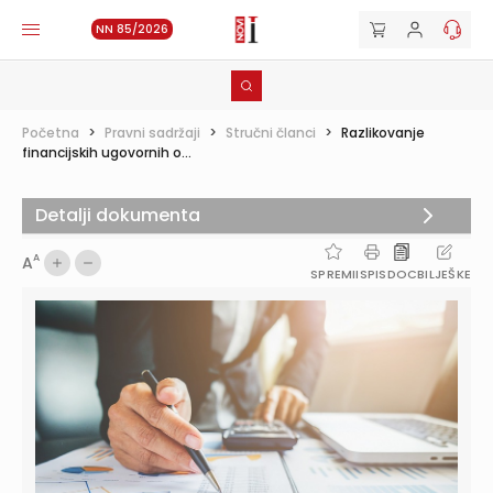
NN 85/2026
Početna
>
Pravni sadržaji
>
Stručni članci
>
Razlikovanje
financijskih ugovornih o...
Detalji dokumenta
A
A
SPREMI
ISPIS
DOC
BILJEŠKE