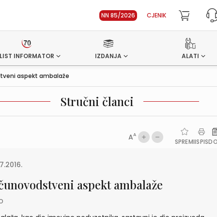
NN 85/2026
CJENIK
LIST INFORMATOR
IZDANJA
ALATI
tveni aspekt ambalaže
Stručni članci
A
A
SPREMI
ISPIS
D
7.2016.
čunovodstveni aspekt ambalaže
io