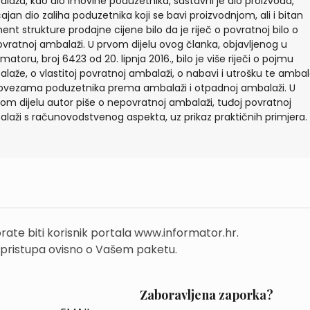
laža, kao dio imovine poduzetnika, sastavni je dio proizvoda,
ajan dio zaliha poduzetnika koji se bavi proizvodnjom, ali i bitan
ent strukture prodajne cijene bilo da je riječ o povratnoj bilo o
vratnoj ambalaži. U prvom dijelu ovog članka, objavljenog u
matoru, broj 6423 od 20. lipnja 2016., bilo je više riječi o pojmu
laže, o vlastitoj povratnoj ambalaži, o nabavi i utrošku te ambal
bvezama poduzetnika prema ambalaži i otpadnoj ambalaži. U
om dijelu autor piše o nepovratnoj ambalaži, tuđoj povratnoj
laži s računovodstvenog aspekta, uz prikaz praktičnih primjera.
rate biti korisnik portala www.informator.hr.
 pristupa ovisno o Vašem paketu.
Zaboravljena zaporka?