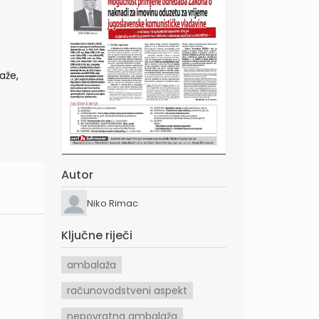
aže,
Autor
Niko Rimac
Ključne riječi
ambalaža
računovodstveni aspekt
nepovratna ambalaža