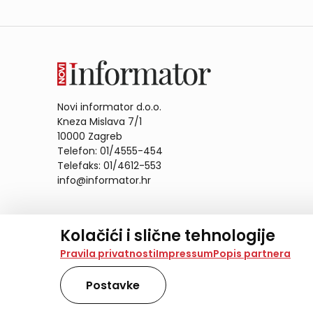
Novi informator d.o.o.
Kneza Mislava 7/1
10000 Zagreb
Telefon: 01/4555-454
Telefaks: 01/4612-553
info@informator.hr
PRATITE NAS:
Kolačići i slične tehnologije
Na našoj web stranici koristimo kolačiće i slične te
Pravila privatnosti
Impressum
Popis partnera
analiziramo promet na stranici te prikazujemo sadržaje
također koriste ove tehnologije.
Postavke
Odabirom opcije „Samo nužno“ prihvaćate samo one ko
obradu svih kolačića potrebnih za analitiku i marke