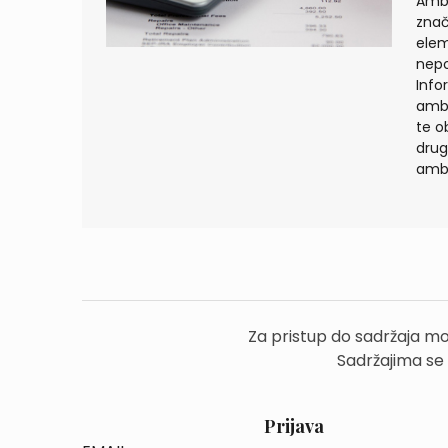
Amba
znač
elem
nepo
Infor
amba
te o
drug
amba
Za pristup do sadržaja mo
Sadržajima se
Prijava