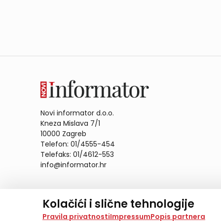
Novi informator d.o.o.
Kneza Mislava 7/1
10000 Zagreb
Telefon: 01/4555-454
Telefaks: 01/4612-553
info@informator.hr
PRATITE NAS:
Kolačići i slične tehnologije
Na našoj web stranici koristimo kolačiće i slične te
Pravila privatnosti
Impressum
Popis partnera