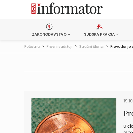
ZAKONODAVSTVO
SUDSKA PRAKSA
Početna
>
Pravni sadržaji
>
Stručni članci
>
Provođenje 
19.1
Pr
U čl
ovrš