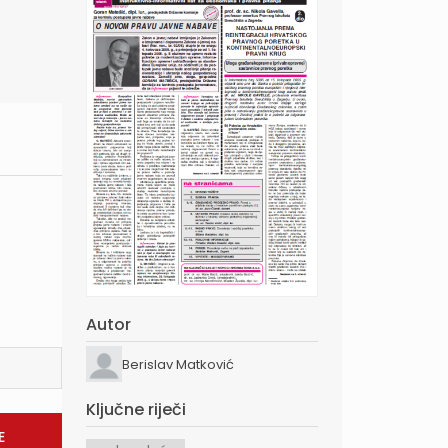
Autor
Berislav Matković
Ključne riječi