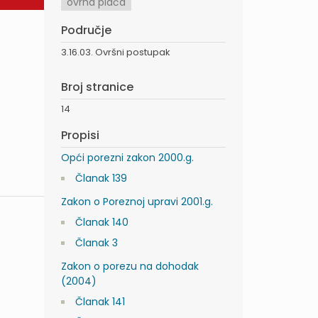
ovrha plaća
Područje
3.16.03. Ovršni postupak
Broj stranice
14
Propisi
Opći porezni zakon 2000.g.
Članak 139
Zakon o Poreznoj upravi 2001.g.
Članak 140
Članak 3
Zakon o porezu na dohodak
(2004)
Članak 141