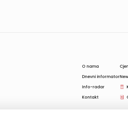
O nama
Cjen
Dnevni informator
New
Info-radar
Kontakt
hnologije za pohranu, čitanje i obradu informacija na vašem uređ