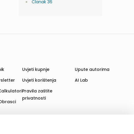
Članak 36
ik
Uvjeti kupnje
Upute autorima
sletter
Uvjeti korištenja
AI Lab
Kalkulatori
Pravila zaštite
privatnosti
Obrasci
aju. Time poboljšavamo korisničko iskustvo,