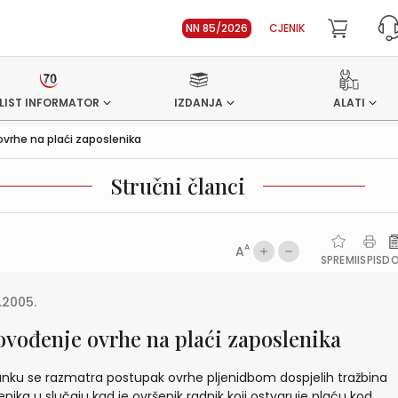
NN 85/2026
CJENIK
LIST INFORMATOR
IZDANJA
ALATI
ovrhe na plaći zaposlenika
Stručni članci
A
A
SPREMI
ISPIS
D
0.2005.
ovođenje ovrhe na plaći zaposlenika
anku se razmatra postupak ovrhe pljenidbom dospjelih tražbina
enika u slučaju kad je ovršenik radnik koji ostvaruje plaću kod