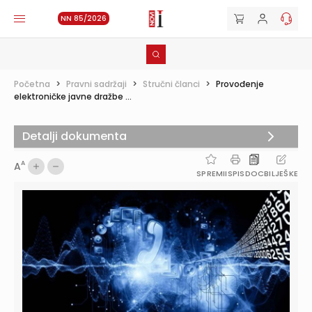
NN 85/2026
Početna
>
Pravni sadržaji
>
Stručni članci
>
Provođenje
elektroničke javne dražbe ...
Detalji dokumenta
A
A
SPREMI
ISPIS
DOC
BILJEŠKE