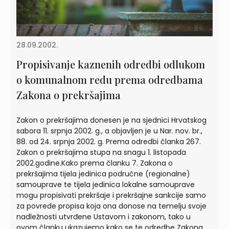
28.09.2002.
Propisivanje kaznenih odredbi odlukom
o komunalnom redu prema odredbama
Zakona o prekršajima
Zakon o prekršajima donesen je na sjednici Hrvatskog
sabora 11. srpnja 2002. g., a objavljen je u Nar. nov. br.,
88. od 24. srpnja 2002. g. Prema odredbi članka 267.
Zakon o prekršajima stupa na snagu 1. listopada
2002.godine.Kako prema članku 7. Zakona o
prekršajima tijela jedinica područne (regionalne)
samouprave te tijela jedinica lokalne samouprave
mogu propisivati prekršaje i prekršajne sankcije samo
za povrede propisa koja ona donose na temelju svoje
nadležnosti utvrđene Ustavom i zakonom, tako u
ovom članku ukazujemo kako se te odredbe Zakona