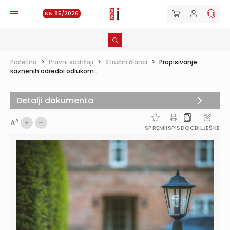
NN 85/2026
Početna
>
Pravni sadržaji
>
Stručni članci
>
Propisivanje
kaznenih odredbi odlukom...
Detalji dokumenta
A
A
SPREMI
ISPIS
DOC
BILJEŠKE