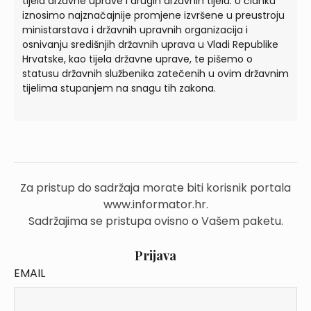
tijela državne uprave i drugih državnih tijela. U članku
iznosimo najznačajnije promjene izvršene u preustroju
ministarstava i državnih upravnih organizacija i
osnivanju središnjih državnih uprava u Vladi Republike
Hrvatske, kao tijela državne uprave, te pišemo o
statusu državnih službenika zatečenih u ovim državnim
tijelima stupanjem na snagu tih zakona.
Za pristup do sadržaja morate biti korisnik portala
www.informator.hr.
Sadržajima se pristupa ovisno o Vašem paketu.
Prijava
EMAIL