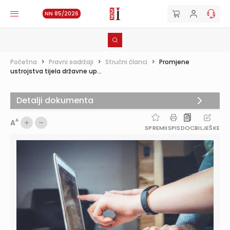
NN 85/2026
Početna
>
Pravni sadržaji
>
Stručni članci
>
Promjene
ustrojstva tijela državne up...
Detalji dokumenta
A
A
SPREMI
ISPIS
DOC
BILJEŠKE