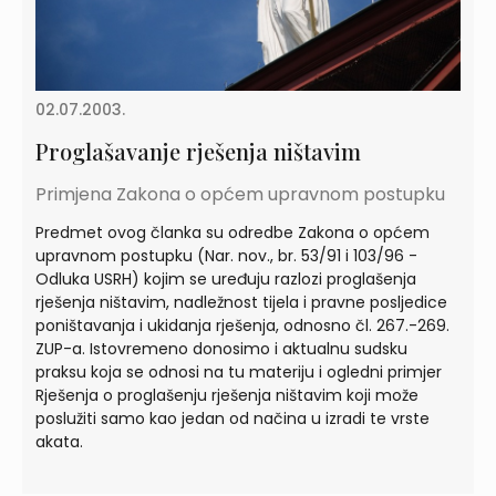
02.07.2003.
Proglašavanje rješenja ništavim
Primjena Zakona o općem upravnom postupku
Predmet ovog članka su odredbe Zakona o općem
upravnom postupku (Nar. nov., br. 53/91 i 103/96 -
Odluka USRH) kojim se uređuju razlozi proglašenja
rješenja ništavim, nadležnost tijela i pravne posljedice
poništavanja i ukidanja rješenja, odnosno čl. 267.-269.
ZUP-a. Istovremeno donosimo i aktualnu sudsku
praksu koja se odnosi na tu materiju i ogledni primjer
Rješenja o proglašenju rješenja ništavim koji može
poslužiti samo kao jedan od načina u izradi te vrste
akata.