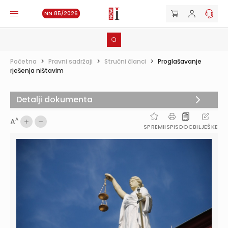
NN 85/2026
Početna
>
Pravni sadržaji
>
Stručni članci
>
Proglašavanje
rješenja ništavim
Detalji dokumenta
A
A
SPREMI
ISPIS
DOC
BILJEŠKE