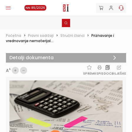
NN 85/2026
Početna
>
Pravni sadržaji
>
Stručni članci
>
Priznavanje i
vrednovanje nematerijal...
Detalji dokumenta
A
A
SPREMI
ISPIS
DOC
BILJEŠKE