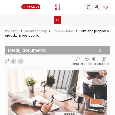
NN 85/2026
Početna
>
Pravni sadržaji
>
Stručni članci
>
Primjena propisa o
uredskom poslovanju
Detalji dokumenta
A
A
SPREMI
ISPIS
DOC
BILJEŠKE