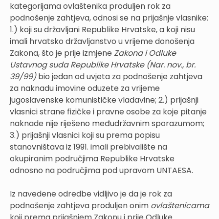
kategorijama ovlaštenika produljen rok za
podnošenje zahtjeva, odnosi se na prijašnje vlasnike:
1.) koji su državljani Republike Hrvatske, a koji nisu
imali hrvatsko državljanstvo u vrijeme donošenja
Zakona, što je prije izmjene
Zakona i Odluke
Ustavnog suda Republike Hrvatske (Nar. nov., br.
39/99)
bio jedan od uvjeta za podnošenje zahtjeva
za naknadu imovine oduzete za vrijeme
jugoslavenske komunističke vladavine; 2.) prijašnji
vlasnici strane fizičke i pravne osobe za koje pitanje
naknade nije riješeno međudržavnim sporazumom;
3.) prijašnji vlasnici koji su prema popisu
stanovništava iz 1991. imali prebivalište na
okupiranim područjima Republike Hrvatske
odnosno na područjima pod upravom UNTAESA.
Iz navedene odredbe vidljivo je da je rok za
podnošenje zahtjeva produljen onim
ovlaštenicama
koji prema prijašnjem Zakonu i prije Odluke