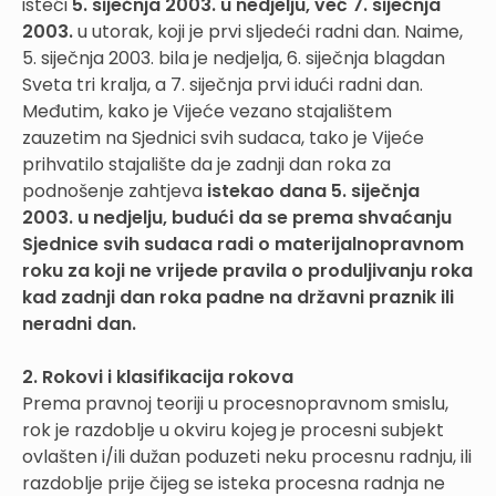
isteći
5. siječnja 2003. u nedjelju, već 7. siječnja
2003.
u utorak, koji je prvi sljedeći radni dan. Naime,
5. siječnja 2003. bila je nedjelja, 6. siječnja blagdan
Sveta tri kralja, a 7. siječnja prvi idući radni dan.
Međutim, kako je Vijeće vezano stajalištem
zauzetim na Sjednici svih sudaca, tako je Vijeće
prihvatilo stajalište da je zadnji dan roka za
podnošenje zahtjeva
istekao dana 5. siječnja
2003. u nedjelju, budući da se prema shvaćanju
Sjednice svih sudaca radi o materijalnopravnom
roku za koji ne vrijede pravila o produljivanju roka
kad zadnji dan roka padne na državni praznik ili
neradni dan.
2. Rokovi i klasifikacija rokova
Prema pravnoj teoriji u procesnopravnom smislu,
rok je razdoblje u okviru kojeg je procesni subjekt
ovlašten i/ili dužan poduzeti neku procesnu radnju, ili
razdoblje prije čijeg se isteka procesna radnja ne