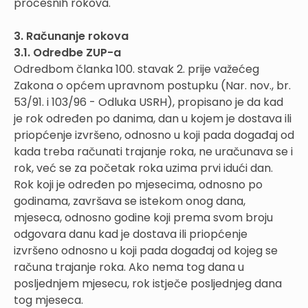
procesnih rokova.
3. Računanje rokova
3.1. Odredbe ZUP-a
Odredbom članka 100. stavak 2. prije važećeg
Zakona o općem upravnom postupku (Nar. nov., br.
53/91. i 103/96 - Odluka USRH), propisano je da kad
je rok određen po danima, dan u kojem je dostava ili
priopćenje izvršeno, odnosno u koji pada događaj od
kada treba računati trajanje roka, ne uračunava se i
rok, već se za početak roka uzima prvi idući dan.
Rok koji je određen po mjesecima, odnosno po
godinama, završava se istekom onog dana,
mjeseca, odnosno godine koji prema svom broju
odgovara danu kad je dostava ili priopćenje
izvršeno odnosno u koji pada događaj od kojeg se
računa trajanje roka. Ako nema tog dana u
posljednjem mjesecu, rok istječe posljednjeg dana
tog mjeseca.