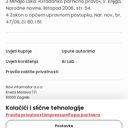
3 Mihajlo Dika: »Građanko parnično pravo«, V. knjiga,
Narodne novine, listopad 2008., str. 54.
4 Zakon o općem upravnom postupku, Nar. nov., br.
47/09, čl. 80. i 81.
Uvjeti kupnje
Upute autorima
Uvjeti korištenja
AI Lab
Pravila zaštite privatnosti
Novi informator d.o.o.
Kneza Mislava 7/1
10000 Zagreb
Telefon: 01/4555-454
Kolačići i slične tehnologije
Telefaks: 01/4612-553
info@informator.hr
Na našoj web stranici koristimo kolačiće i slične
Pravila privatnosti
Impressum
Popis partnera
tehnologije za pohranu, čitanje i obradu informacija na
vašem uređaju. Time poboljšavamo korisničko iskustvo,
Postavke
PRATITE NAS: