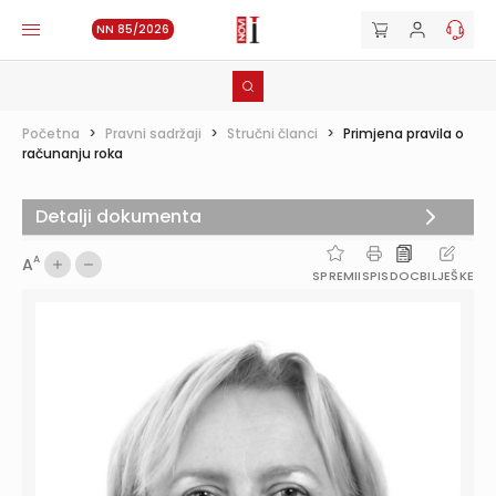
NN 85/2026
Početna
>
Pravni sadržaji
>
Stručni članci
>
Primjena pravila o
računanju roka
Detalji dokumenta
A
A
SPREMI
ISPIS
DOC
BILJEŠKE