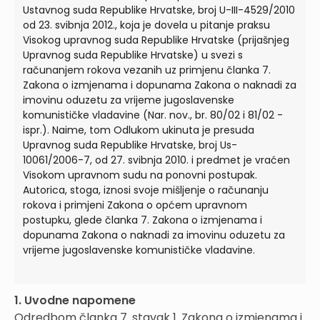
Ustavnog suda Republike Hrvatske, broj U-III-4529/2010
od 23. svibnja 2012., koja je dovela u pitanje praksu
Visokog upravnog suda Republike Hrvatske (prijašnjeg
Upravnog suda Republike Hrvatske) u svezi s
računanjem rokova vezanih uz primjenu članka 7.
Zakona o izmjenama i dopunama Zakona o naknadi za
imovinu oduzetu za vrijeme jugoslavenske
komunističke vladavine (Nar. nov., br. 80/02 i 81/02 -
ispr.). Naime, tom Odlukom ukinuta je presuda
Upravnog suda Republike Hrvatske, broj Us-
10061/2006-7, od 27. svibnja 2010. i predmet je vraćen
Visokom upravnom sudu na ponovni postupak.
Autorica, stoga, iznosi svoje mišljenje o računanju
rokova i primjeni Zakona o općem upravnom
postupku, glede članka 7. Zakona o izmjenama i
dopunama Zakona o naknadi za imovinu oduzetu za
vrijeme jugoslavenske komunističke vladavine.
1. Uvodne napomene
Odredbom članka 7. stavak 1. Zakona o izmjenama i