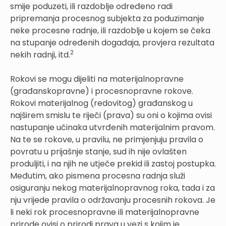
smije poduzeti, ili razdoblje određeno radi
pripremanja procesnog subjekta za poduzimanje
neke procesne radnje, ili razdoblje u kojem se čeka
na stupanje određenih događaja, provjera rezultata
2
nekih radnji, itd.
Rokovi se mogu dijeliti na materijalnopravne
(građanskopravne) i procesnopravne rokove.
Rokovi materijalnog (redovitog) građanskog u
najširem smislu te riječi (prava) su oni o kojima ovisi
nastupanje učinaka utvrđenih materijalnim pravom.
Na te se rokove, u pravilu, ne primjenjuju pravila o
povratu u prijašnje stanje, sud ih nije ovlašten
produljiti, i na njih ne utječe prekid ili zastoj postupka.
Međutim, ako pismena procesna radnja služi
osiguranju nekog materijalnopravnog roka, tada i za
nju vrijede pravila o održavanju procesnih rokova. Je
li neki rok procesnopravne ili materijalnopravne
prirode ovisi o prirodi prava u vezi s kojim je