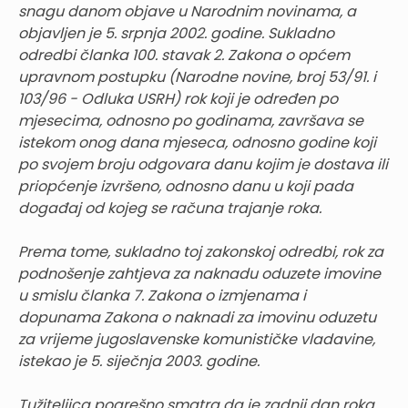
snagu danom objave u Narodnim novinama, a
objavljen je 5. srpnja 2002. godine. Sukladno
odredbi članka 100. stavak 2. Zakona o općem
upravnom postupku (Narodne novine, broj 53/91. i
103/96 - Odluka USRH) rok koji je određen po
mjesecima, odnosno po godinama, završava se
istekom onog dana mjeseca, odnosno godine koji
po svojem broju odgovara danu kojim je dostava ili
priopćenje izvršeno, odnosno danu u koji pada
događaj od kojeg se računa trajanje roka.
Prema tome, sukladno toj zakonskoj odredbi, rok za
podnošenje zahtjeva za naknadu oduzete imovine
u smislu članka 7. Zakona o izmjenama i
dopunama Zakona o naknadi za imovinu oduzetu
za vrijeme jugoslavenske komunističke vladavine,
istekao je 5. siječnja 2003. godine.
Tužiteljica pogrešno smatra da je zadnji dan roka