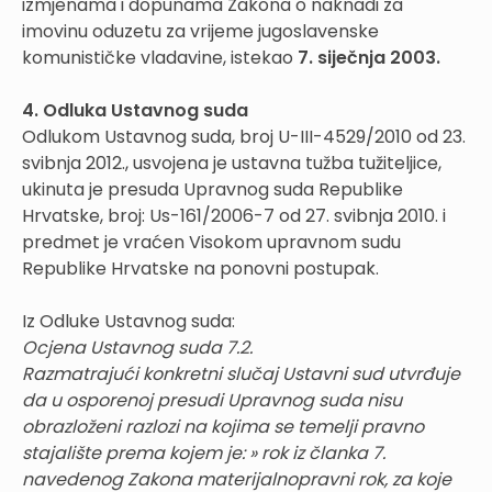
izmjenama i dopunama Zakona o naknadi za
imovinu oduzetu za vrijeme jugoslavenske
komunističke vladavine, istekao
7. siječnja 2003.
4. Odluka Ustavnog suda
Odlukom Ustavnog suda, broj U-III-4529/2010 od 23.
svibnja 2012., usvojena je ustavna tužba tužiteljice,
ukinuta je presuda Upravnog suda Republike
Hrvatske, broj: Us-161/2006-7 od 27. svibnja 2010. i
predmet je vraćen Visokom upravnom sudu
Republike Hrvatske na ponovni postupak.
Iz Odluke Ustavnog suda:
Ocjena Ustavnog suda 7.2.
Razmatrajući konkretni slučaj Ustavni sud utvrđuje
da u osporenoj presudi Upravnog suda nisu
obrazloženi razlozi na kojima se temelji pravno
stajalište prema kojem je: » rok iz članka 7.
navedenog Zakona materijalnopravni rok, za koje