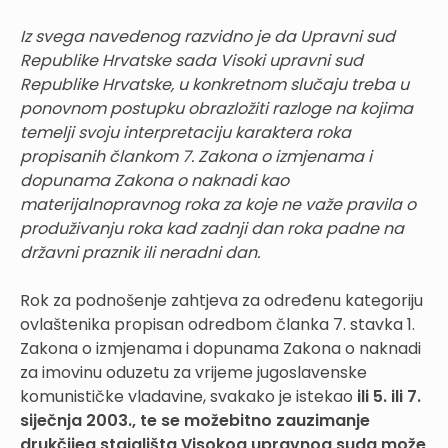
Iz svega navedenog razvidno je da Upravni sud
Republike Hrvatske sada Visoki upravni sud
Republike Hrvatske, u konkretnom slučaju treba u
ponovnom postupku obrazložiti razloge na kojima
temelji svoju interpretaciju karaktera roka
propisanih člankom 7. Zakona o izmjenama i
dopunama Zakona o naknadi kao
materijalnopravnog roka za koje ne važe pravila o
produživanju roka kad zadnji dan roka padne na
državni praznik ili neradni dan.
Rok za podnošenje zahtjeva za određenu kategoriju
ovlaštenika propisan odredbom članka 7. stavka 1.
Zakona o izmjenama i dopunama Zakona o naknadi
za imovinu oduzetu za vrijeme jugoslavenske
komunističke vladavine, svakako je istekao
ili 5. ili 7.
siječnja 2003., te se možebitno zauzimanje
drukčijeg stajališta Visokog upravnog suda može