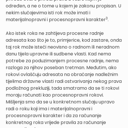
određen, a ne o tome u kojem je zakonu propisan. U
nekim slučajevima isti rok može imati i
3
materijalnopravni i procesnopravni karakter
.
Ako istek roka ne zahtijeva procesne radnje
adresata kao što je to, primjerice, kod zastare, onda
taj rok može isteći neovisno o radnom ili neradnom
danu tijela upravne ili sudbene vlasti. Kad nema
potrebe za poduzimanjem procesne radnje, nema
razloga za njihov poseban tretman. Međutim, ako
rokovi ovlašćuju adresata na obraćanje nadležnim
tijelima državne vlasti radi ostvarivanja nekog prava
podložnog prekluziji, tada smatramo da se ti rokovi
moraju računati kao procesnopravni rokovi.
Mišljenja smo da se u konkretnom slučaju upravo
radi o roku koji ima i materijalnopravni i
procesnopravni karakter i da za računanje
konkretnog roka vrijede pravila za računanje