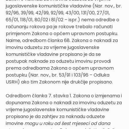
jugoslavenske komunističke vladavine (Nar. nov., br.
92/96, 39/99, 42/99, 92/99, 43/00, 131/00, 27/01,
65/01, 118/01, 80/02 i 81/02 – ispr.) nema odredbe o
računanju rokova pa je rokove trebalo računati
primjenom Zakona o općem upravnom postupku.
Naime, odredbom članka 68. Zakona o naknadi za
imovinu oduzetu za vrijeme jugoslavenske
komunističke vladavine propisano je da se
postupak naknade za oduzetu imovinu provodi
prema odredbama Zakona o općem upravnom
postupku (Nar. nov., br. 53/91 i 103/96 – Odluka
USRH) ako tim Zakonom nije drukčije propisano.
Odredbom članka 7. stavka 1. Zakona o izmjenama i
dopunama Zakona o naknadi za imovinu oduzetu za
vrijeme jugoslavenske komunističke vladavine
propisano je da zahtjev za naknadu oduzete
imovine
mogu u roku od šest mjeseci od dana