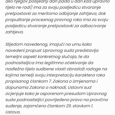
ako njegov posljednji dan pada u dan kad upravno
tijelo ne radi) ima za svoju posljedicu stvaranje
pretpostavki za meritorno odbijanje zahtjeva, dok
propuštanje procesnog pravnog roka ima za svoju
posljedicu stvaranje pretpostavki za odbacivanje
zahtjeva.
Slijedom navedenog, imajući na umu kako
navedeni propust Upravnog suda predstavlja
temeljni aspekt konkretnog slučaja, te da
podnositeljica ima legitimno očekivanje da
nadležno tijelo sudbene vlasti obrazloži razloge na
kojima temelji svoju interpretaciju karaktera roka
propisanog člankom 7. Zakona o izmjenama i
dopunama Zakona o naknadi, Ustavni sud
ocjenjuje kako je osporenom presudom Upravnog
suda podnositeljici povrijeđeno pravo na pravično
suđenje, zajamčeno člankom 29. stavkom 1.
Ustava.