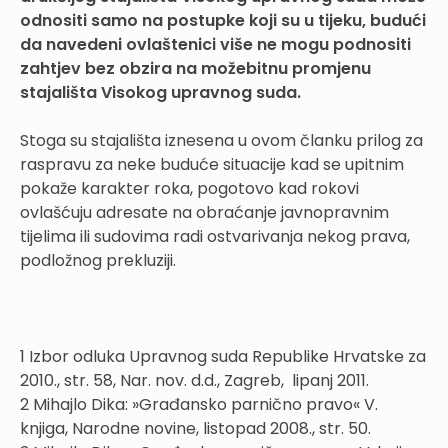
odnositi samo na postupke koji su u tijeku, budući
da navedeni ovlaštenici više ne mogu podnositi
zahtjev bez obzira na možebitnu promjenu
stajališta Visokog upravnog suda.
Stoga su stajališta iznesena u ovom članku prilog za
raspravu za neke buduće situacije kad se upitnim
pokaže karakter roka, pogotovo kad rokovi
ovlašćuju adresate na obraćanje javnopravnim
tijelima ili sudovima radi ostvarivanja nekog prava,
podložnog prekluziji.
1 Izbor odluka Upravnog suda Republike Hrvatske za
2010., str. 58, Nar. nov. d.d., Zagreb, lipanj 2011.
2 Mihajlo Dika: »Građansko parnično pravo« V.
knjiga, Narodne novine, listopad 2008., str. 50.