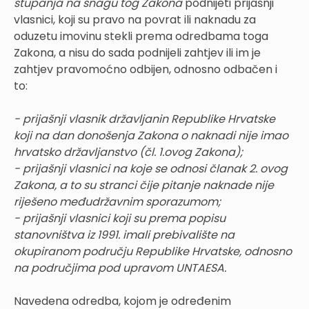
stupanja na snagu tog Zakona
podnijeti prijašnji
vlasnici, koji su pravo na povrat ili naknadu za
oduzetu imovinu stekli prema odredbama toga
Zakona, a nisu do sada podnijeli zahtjev ili im je
zahtjev pravomoćno odbijen, odnosno odbačen i
to:
- prijašnji vlasnik državljanin Republike Hrvatske
koji na dan donošenja Zakona o naknadi nije imao
hrvatsko državljanstvo (čl. 1.ovog Zakona);
- prijašnji vlasnici na koje se odnosi članak 2. ovog
Zakona, a to su stranci čije pitanje naknade nije
riješeno međudržavnim sporazumom;
- prijašnji vlasnici koji su prema popisu
stanovništva iz 1991. imali prebivalište na
okupiranom području Republike Hrvatske, odnosno
na područjima pod upravom UNTAESA.
Navedena odredba, kojom je određenim