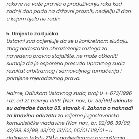
rokove ne važe pravila o produživanju roka kad
zadnji dan pada na državni praznik, nedjelju ili dan
u kojem tijelo ne radi«.
5. Umjesto zaključka
Ustavni sud ocjenjuje da se u konkretnom slučaju,
zbog nedostatka obrazloženja razloga za
navedeno pravno stajalište, ne može otkloniti
sumnja da je osporena presuda Upravnog suda
rezultat arbitrarnog i samovoljnog tumačenja i
primjene mjerodavnog prava.
Naime, Odlukom Ustavnog suda, broj: U-I-673/1996
i dr. od 21. travnja 1999. (Nar. nov., br. 39/99)
ukinute
su odredbe čanka 65. stavak 4. Zakona o naknadi
za imovinu oduzetu
za vrijeme jugoslavenske
komunističke vladavine (Nar. nov., br. 92/96, 39/99,
42/99, 92/99, 43/00, 131/00, 65/01 i 118/01 - u
daljnjem tekstu ZN) o posljedicama propuštanja