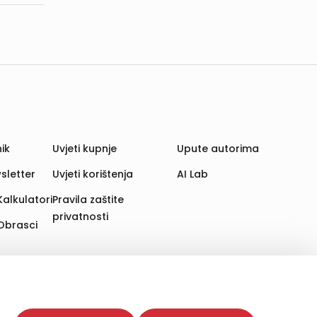
ik
Uvjeti kupnje
Upute autorima
sletter
Uvjeti korištenja
AI Lab
Kalkulatori
Pravila zaštite
privatnosti
Obrasci
aju. Time poboljšavamo korisničko iskustvo,
 više web stranica i uređaja u tu svrhu. Naši partneri