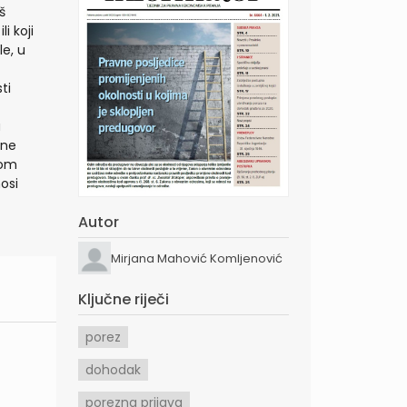
š
i koji
e, u
ti
a
 ne
nom
osi
Autor
Mirjana Mahović Komljenović
Ključne riječi
porez
dohodak
porezna prijava