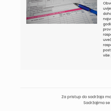
Obve
uvij
doho
najv
godi
prov
rasp
uveć
rasp
post
više
Za pristup do sadržaja mo
Sadržajima se