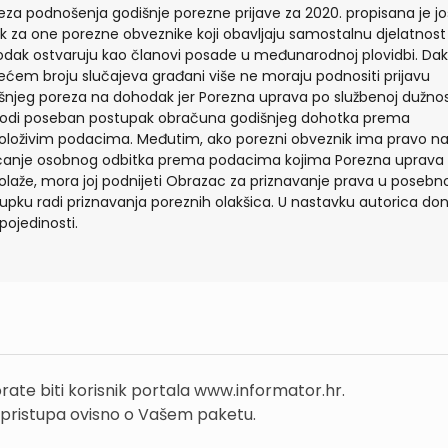
za podnošenja godišnje porezne prijave za 2020. propisana je jo
ek za one porezne obveznike koji obavljaju samostalnu djelatnost il
dak ostvaruju kao članovi posade u međunarodnoj plovidbi. Dakl
ećem broju slučajeva građani više ne moraju podnositi prijavu
šnjeg poreza na dohodak jer Porezna uprava po službenoj dužnos
odi poseban postupak obračuna godišnjeg dohotka prema
oloživim podacima. Međutim, ako porezni obveznik ima pravo n
anje osobnog odbitka prema podacima kojima Porezna uprava
olaže, mora joj podnijeti Obrazac za priznavanje prava u poseb
upku radi priznavanja poreznih olakšica. U nastavku autorica don
 pojedinosti.
rate biti korisnik portala www.informator.hr.
 pristupa ovisno o Vašem paketu.