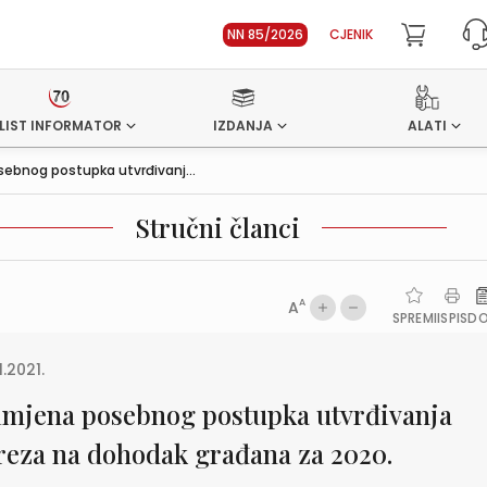
NN 85/2026
CJENIK
LIST INFORMATOR
IZDANJA
ALATI
sebnog postupka utvrđivanj...
Stručni članci
A
A
SPREMI
ISPIS
D
1.2021.
imjena posebnog postupka utvrđivanja
reza na dohodak građana za 2020.