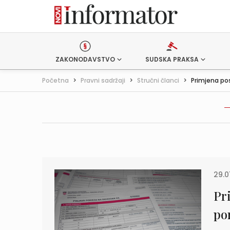
ZAKONODAVSTVO
SUDSKA PRAKSA
Početna
>
Pravni sadržaji
>
Stručni članci
>
Primjena po
29.0
Pr
po