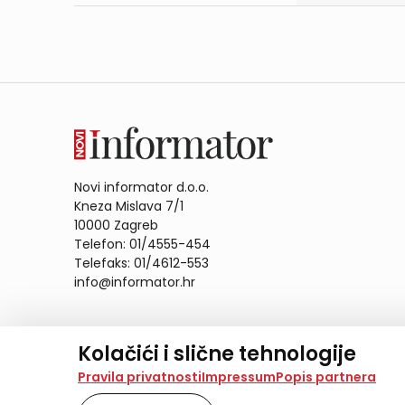
Novi informator d.o.o.
Kneza Mislava 7/1
10000 Zagreb
Telefon: 01/4555-454
Telefaks: 01/4612-553
info@informator.hr
PRATITE NAS:
Kolačići i slične tehnologije
Na našoj web stranici koristimo kolačiće i slične te
Pravila privatnosti
Impressum
Popis partnera
analiziramo promet na stranici te prikazujemo sadržaje