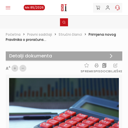
NN 85/2026
Početna
>
Pravni sadržaji
>
Stručni članci
>
Primjena novog
Pravilnika o proračuns...
Detalji dokumenta
A
A
SPREMI
ISPIS
DOC
BILJEŠKE