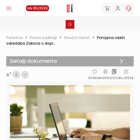
NN 85/2026
Početna
>
Pravni sadržaji
>
Stručni članci
>
Primjena nekih
odredaba Zakona o dopr...
Detalji dokumenta
A
A
SPREMI
ISPIS
DOC
BILJEŠKE