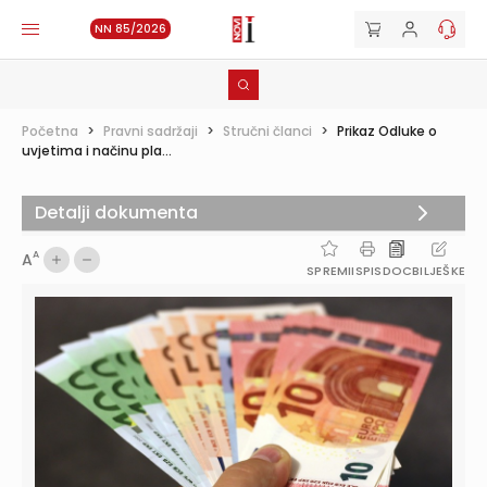
NN 85/2026
Početna
>
Pravni sadržaji
>
Stručni članci
>
Prikaz Odluke o
uvjetima i načinu pla...
Detalji dokumenta
A
A
SPREMI
ISPIS
DOC
BILJEŠKE