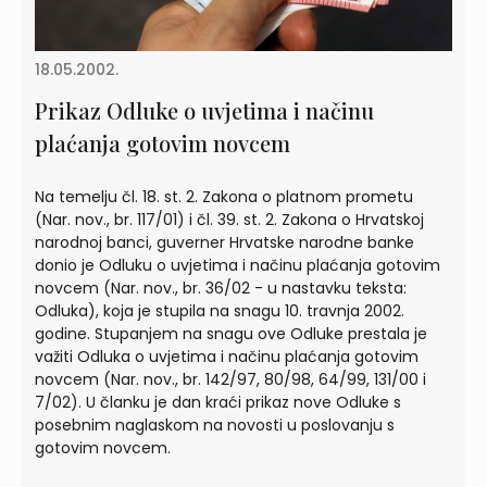
18.05.2002.
Prikaz Odluke o uvjetima i načinu
plaćanja gotovim novcem
Na temelju čl. 18. st. 2. Zakona o platnom prometu
(Nar. nov., br. 117/01) i čl. 39. st. 2. Zakona o Hrvatskoj
narodnoj banci, guverner Hrvatske narodne banke
donio je Odluku o uvjetima i načinu plaćanja gotovim
novcem (Nar. nov., br. 36/02 - u nastavku teksta:
Odluka), koja je stupila na snagu 10. travnja 2002.
godine. Stupanjem na snagu ove Odluke prestala je
važiti Odluka o uvjetima i načinu plaćanja gotovim
novcem (Nar. nov., br. 142/97, 80/98, 64/99, 131/00 i
7/02). U članku je dan kraći prikaz nove Odluke s
posebnim naglaskom na novosti u poslovanju s
gotovim novcem.