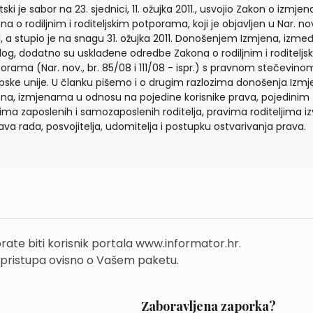
tski je sabor na 23. sjednici, 11. ožujka 2011., usvojio Zakon o izmj
na o rodiljnim i roditeljskim potporama, koji je objavljen u Nar. nov.
1, a stupio je na snagu 31. ožujka 2011. Donošenjem Izmjena, izme
log, dodatno su usklađene odredbe Zakona o rodiljnim i roditeljs
orama (Nar. nov., br. 85/08 i 111/08 - ispr.) s pravnom stečevino
pske unije. U članku pišemo i o drugim razlozima donošenja Izm
na, izmjenama u odnosu na pojedine korisnike prava, pojedinim
ima zaposlenih i samozaposlenih roditelja, pravima roditeljima i
ava rada, posvojitelja, udomitelja i postupku ostvarivanja prava.
rate biti korisnik portala www.informator.hr.
 pristupa ovisno o Vašem paketu.
Zaboravljena zaporka?