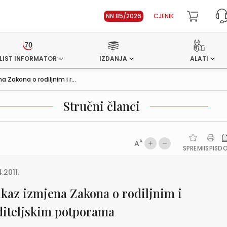
NN 85/2026
CJENIK
LIST INFORMATOR
IZDANJA
ALATI
a Zakona o rodiljnim i r...
Stručni članci
A
A
SPREMI
ISPIS
D
.2011.
ikaz izmjena Zakona o rodiljnim i
diteljskim potporama