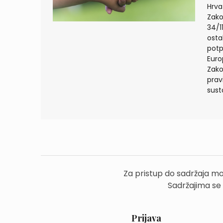
Hrva
Zako
34/1
osta
potp
Euro
Zako
prav
sust
Za pristup do sadržaja mo
Sadržajima se
Prijava