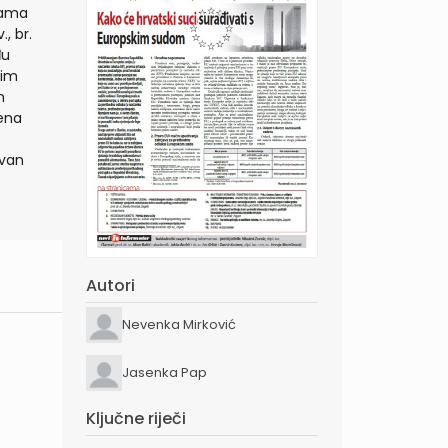
enama
, br.
đu
kim
m
jena
zvan
Autori
Nevenka Mirković
Jasenka Pap
Ključne riječi