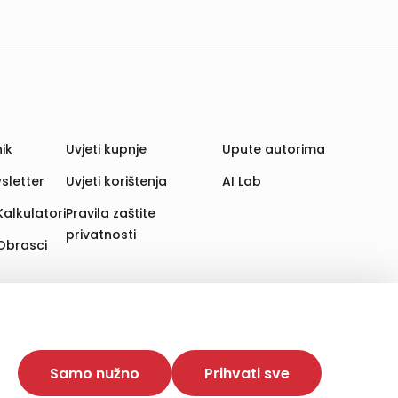
ik
Uvjeti kupnje
Upute autorima
sletter
Uvjeti korištenja
AI Lab
Kalkulatori
Pravila zaštite
privatnosti
Obrasci
aju. Time poboljšavamo korisničko iskustvo,
 više web stranica i uređaja u tu svrhu. Naši partneri
Samo nužno
Prihvati sve
e. Opcija „Prihvati sve“ omogućuje postavljanje i