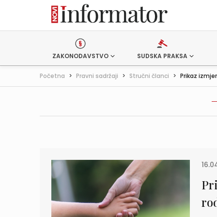
ZAKONODAVSTVO
SUDSKA PRAKSA
Početna
>
Pravni sadržaji
>
Stručni članci
>
Prikaz izmjen
16.04
Pr
ro