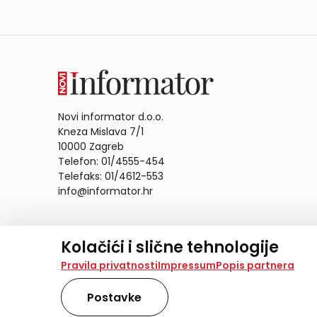
Novi informator d.o.o.
Kneza Mislava 7/1
10000 Zagreb
Telefon: 01/4555-454
Telefaks: 01/4612-553
info@informator.hr
PRATITE NAS:
Kolačići i slične tehnologije
Na našoj web stranici koristimo kolačiće i slične te
Pravila privatnosti
Impressum
Popis partnera
analiziramo promet na stranici te prikazujemo sadržaje
također koriste ove tehnologije.
Postavke
Odabirom opcije „Samo nužno“ prihvaćate samo one ko