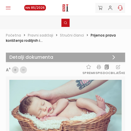
NN 85/2026
Početna
>
Pravni sadržaji
>
Stručni članci
>
Prijenos prava
korištenja rodiljnih i...
Detalji dokumenta
A
A
SPREMI
ISPIS
DOC
BILJEŠKE