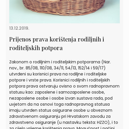
13.12.2019.
Prijenos prava korištenja rodiljnih i
roditeljskih potpora
Zakonom o rodiljnim i roditeljskim potporama (Nar.
nov., br. 85/08, 110/08, 34/11, 54/13, 152/14 i 59/17)
utvrđeni su korisnici prava na rodiljne i roditeljske
potpore i vrste prava. Korisnici rodiljnih i roditeljskih
potpora prava ostvaruju ovisno o svom radnopravnom
statusu kao: zaposlene i samozaposlene osobe,
nezaposlene osobe i osobe izvan sustava rada, pod
uvjetom da na osnovi toga radnopravnog statusa
imaju utvrđen status osigurane osobe u obveznom
zdravstvenom osiguranju pri Hrvatskom zavodu za
zdravstveno osiguranje (u nastavku teksta: HZZO), i to
za cijelo vrijeme korištenja prava. Mogućnost i načini