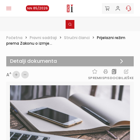
NN 85/2026
Početna
>
Pravni sadržaji
>
Stručni članci
>
Prijelazni režim
prema Zakonu o izmje...
Detalji dokumenta
A
A
SPREMI
ISPIS
DOC
BILJEŠKE