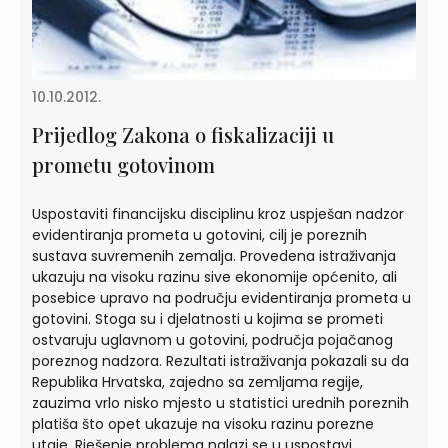
10.10.2012.
Prijedlog Zakona o fiskalizaciji u
prometu gotovinom
Uspostaviti financijsku disciplinu kroz uspješan nadzor
evidentiranja prometa u gotovini, cilj je poreznih
sustava suvremenih zemalja. Provedena istraživanja
ukazuju na visoku razinu sive ekonomije općenito, ali
posebice upravo na području evidentiranja prometa u
gotovini. Stoga su i djelatnosti u kojima se prometi
ostvaruju uglavnom u gotovini, područja pojačanog
poreznog nadzora. Rezultati istraživanja pokazali su da
Republika Hrvatska, zajedno sa zemljama regije,
zauzima vrlo nisko mjesto u statistici urednih poreznih
platiša što opet ukazuje na visoku razinu porezne
utaje. Rješenje problema nalazi se u uspostavi