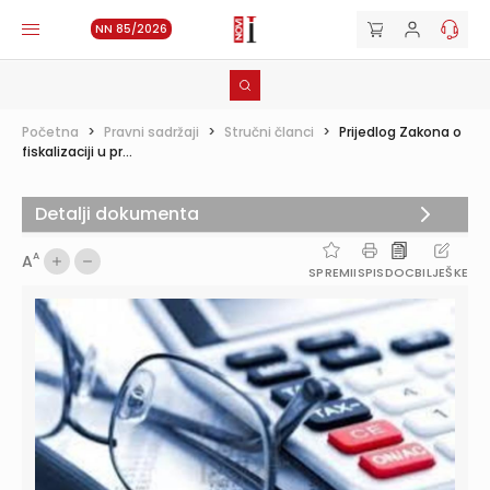
NN 85/2026
Početna
>
Pravni sadržaji
>
Stručni članci
>
Prijedlog Zakona o
fiskalizaciji u pr...
Detalji dokumenta
A
A
SPREMI
ISPIS
DOC
BILJEŠKE